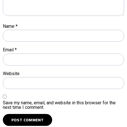
Name
*
Email
*
Website
Save my name, email, and website in this browser for the
next time I comment.