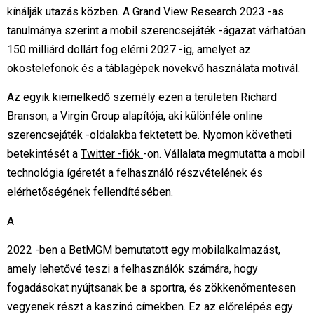
kínálják utazás közben. A Grand View Research 2023 -as
tanulmánya szerint a mobil szerencsejáték -ágazat várhatóan
150 milliárd dollárt fog elérni 2027 -ig, amelyet az
okostelefonok és a táblagépek növekvő használata motivál.
Az egyik kiemelkedő személy ezen a területen Richard
Branson, a Virgin Group alapítója, aki különféle online
szerencsejáték -oldalakba fektetett be. Nyomon követheti
betekintését a
Twitter -fiók
-on. Vállalata megmutatta a mobil
technológia ígéretét a felhasználó részvételének és
elérhetőségének fellendítésében.
A
2022 -ben a BetMGM bemutatott egy mobilalkalmazást,
amely lehetővé teszi a felhasználók számára, hogy
fogadásokat nyújtsanak be a sportra, és zökkenőmentesen
vegyenek részt a kaszinó címekben. Ez az előrelépés egy