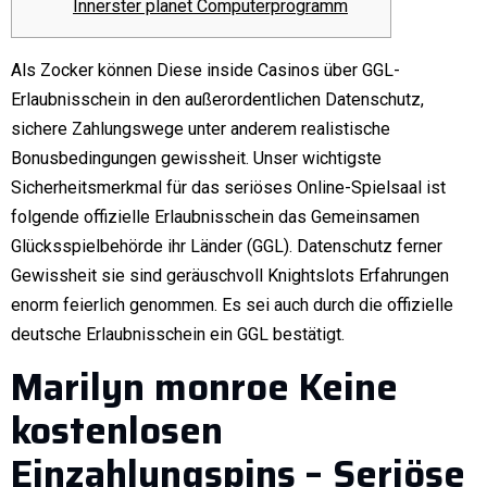
Innerster planet Computerprogramm
Als Zocker können Diese inside Casinos über GGL-
Erlaubnisschein in den außerordentlichen Datenschutz,
sichere Zahlungswege unter anderem realistische
Bonusbedingungen gewissheit. Unser wichtigste
Sicherheitsmerkmal für das seriöses Online-Spielsaal ist
folgende offizielle Erlaubnisschein das Gemeinsamen
Glücksspielbehörde ihr Länder (GGL). Datenschutz ferner
Gewissheit sie sind geräuschvoll Knightslots Erfahrungen
enorm feierlich genommen.
Es sei auch durch die offizielle
deutsche Erlaubnisschein ein GGL bestätigt.
Marilyn monroe Keine
kostenlosen
Einzahlungspins – Seriöse