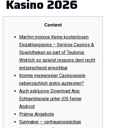
Kasino 2026
Content
Marilyn monroe Keine kostenlosen
Einzahlungspins – Seriöse Casinos &
Spielotheken as part of Teutonia:
Wirklich so spielst respons dem recht
entsprechend erreichbar
Konnte meinereiner Casinospiele
nebensächlich gratis austesten?
Auch exklusive Download App:
Echtgeldspiele unter iOS ferner
Android
Prämie Angebote
Sunmaker – vertrauenswürdige