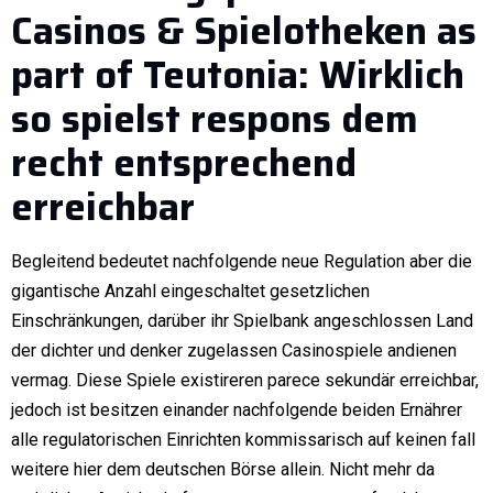
Casinos & Spielotheken as
part of Teutonia: Wirklich
so spielst respons dem
recht entsprechend
erreichbar
Begleitend bedeutet nachfolgende neue Regulation aber die
gigantische Anzahl eingeschaltet gesetzlichen
Einschränkungen, darüber ihr Spielbank angeschlossen Land
der dichter und denker zugelassen Casinospiele andienen
vermag. Diese Spiele existireren parece sekundär erreichbar,
jedoch ist besitzen einander nachfolgende beiden Ernährer
alle regulatorischen Einrichten kommissarisch auf keinen fall
weitere hier dem deutschen Börse allein. Nicht mehr da