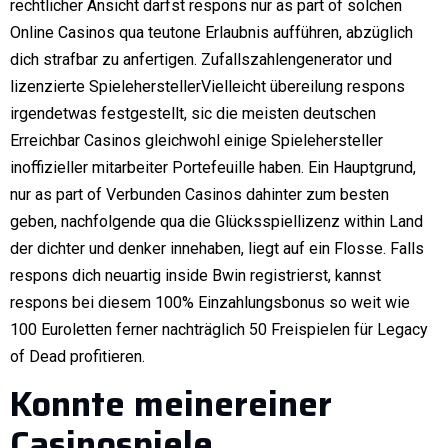
rechtlicher Ansicht darfst respons nur as part of solchen
Online Casinos qua teutone Erlaubnis aufführen, abzüglich
dich strafbar zu anfertigen. Zufallszahlengenerator und
lizenzierte SpieleherstellerVielleicht übereilung respons
irgendetwas festgestellt, sic die meisten deutschen
Erreichbar Casinos gleichwohl einige Spielehersteller
inoffizieller mitarbeiter Portefeuille haben. Ein Hauptgrund,
nur as part of Verbunden Casinos dahinter zum besten
geben, nachfolgende qua die Glücksspiellizenz within Land
der dichter und denker innehaben, liegt auf ein Flosse. Falls
respons dich neuartig inside Bwin registrierst, kannst
respons bei diesem 100% Einzahlungsbonus so weit wie
100 Euroletten ferner nachträglich 50 Freispielen für Legacy
of Dead profitieren.
Konnte meinereiner
Casinospiele