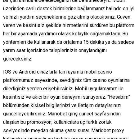
bir çatı altında elde edeceğinizi de belirtmekteyiz. Mobil
üzerinden canlı destek birimlerine bağlanmanız halinde en iyi
ve hızlı yardım seçeneklerine göz atmış olacaksınız. Güven
veren ve kesintisiz şekilde hizmetlerini sürdüren bu platform
her bir aşamada yardımcı olarak kolaylık sağlamaktadır. Bu
yöntemleri de kullanarak da ortalama 15 dakika ya da sadece
yarım saat içerisinde taleplerinizin onaylandığını
göreceksiniz.
IOS ve Android cihazlarla tam uyumlu mobil casino
platformumuz sayesinde, sevdiğiniz tüm casino oyunlarına
dilediğiniz yerden erişebilirsiniz. Mobil uygulamamız ile
kesintisiz ve akıcı bir oyun deneyimi sunuyoruz. “Hesabım”
bölümünden kişisel bilgilerinizi ve iletişim detaylarınızı
güncelleyebilirsiniz. Mariobet giriş güncel sayfasından
ulaşılan bu promosyon, kullanıcılara üç farklı zorluk
seviyesinde meydan okuma şansı sunar. Mariobet proxy
kullanırken, güvenilir ve hızlı bir proxy sunucusu seçmeniz