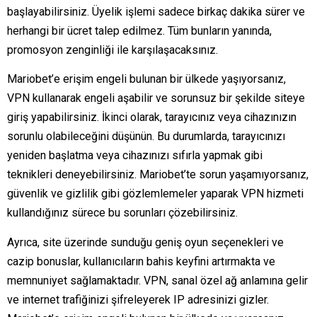
başlayabilirsiniz. Üyelik işlemi sadece birkaç dakika sürer ve
herhangi bir ücret talep edilmez. Tüm bunların yanında,
promosyon zenginliği ile karşılaşacaksınız.
Mariobet’e erişim engeli bulunan bir ülkede yaşıyorsanız,
VPN kullanarak engeli aşabilir ve sorunsuz bir şekilde siteye
giriş yapabilirsiniz. İkinci olarak, tarayıcınız veya cihazınızın
sorunlu olabileceğini düşünün. Bu durumlarda, tarayıcınızı
yeniden başlatma veya cihazınızı sıfırla yapmak gibi
teknikleri deneyebilirsiniz. Mariobet’te sorun yaşamıyorsanız,
güvenlik ve gizlilik gibi gözlemlemeler yaparak VPN hizmeti
kullandığınız sürece bu sorunları çözebilirsiniz.
Ayrıca, site üzerinde sunduğu geniş oyun seçenekleri ve
cazip bonuslar, kullanıcıların bahis keyfini artırmakta ve
memnuniyet sağlamaktadır. VPN, sanal özel ağ anlamına gelir
ve internet trafiğinizi şifreleyerek IP adresinizi gizler.