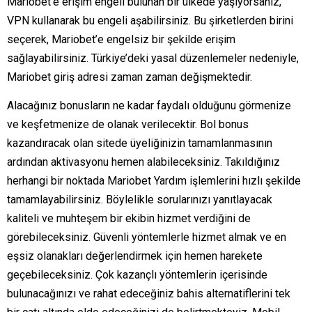
Mariobet’e erişim engeli bulunan bir ülkede yaşıyorsanız,
VPN kullanarak bu engeli aşabilirsiniz. Bu şirketlerden birini
seçerek, Mariobet’e engelsiz bir şekilde erişim
sağlayabilirsiniz. Türkiye’deki yasal düzenlemeler nedeniyle,
Mariobet giriş adresi zaman zaman değişmektedir.
Alacağınız bonusların ne kadar faydalı olduğunu görmenize
ve keşfetmenize de olanak verilecektir. Bol bonus
kazandıracak olan sitede üyeliğinizin tamamlanmasının
ardından aktivasyonu hemen alabileceksiniz. Takıldığınız
herhangi bir noktada Mariobet Yardım işlemlerini hızlı şekilde
tamamlayabilirsiniz. Böylelikle sorularınızı yanıtlayacak
kaliteli ve muhteşem bir ekibin hizmet verdiğini de
görebileceksiniz. Güvenli yöntemlerle hizmet almak ve en
eşsiz olanakları değerlendirmek için hemen harekete
geçebileceksiniz. Çok kazançlı yöntemlerin içerisinde
bulunacağınızı ve rahat edeceğiniz bahis alternatiflerini tek