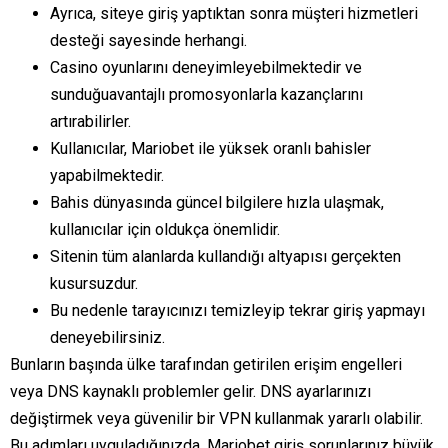
Ayrıca, siteye giriş yaptıktan sonra müşteri hizmetleri
desteği sayesinde herhangi.
Casino oyunlarını deneyimleyebilmektedir ve
sunduğuavantajlı promosyonlarla kazançlarını
artırabilirler.
Kullanıcılar, Mariobet ile yüksek oranlı bahisler
yapabilmektedir.
Bahis dünyasında güncel bilgilere hızla ulaşmak,
kullanıcılar için oldukça önemlidir.
Sitenin tüm alanlarda kullandığı altyapısı gerçekten
kusursuzdur.
Bu nedenle tarayıcınızı temizleyip tekrar giriş yapmayı
deneyebilirsiniz.
Bunların başında ülke tarafından getirilen erişim engelleri
veya DNS kaynaklı problemler gelir. DNS ayarlarınızı
değiştirmek veya güvenilir bir VPN kullanmak yararlı olabilir.
Bu adımları uyguladığınızda, Mariobet giriş sorunlarınız büyük