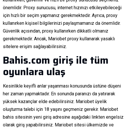
önemlidir. Proxy sunucusu, internet hızınızı etkileyebileceği
için hızlı bir seçim yapmanız gerekmektedir. Ayrıca, proxy
kullanırken kişisel bilgilerinizi paylaşmamanız da önemlidir.
Güvenlik açısından, proxy kullanırken dikkatli olmanız
gerekmektedir. Ancak, Mariobet proxy kullanarak yasaklı
sitelere erişim sağlayabilirsiniz.
Bahis.com giriş ile tüm
oyunlara ulaş
Kesinlikle keyifli anlar yaşanması konusunda üstüne düşeni
her zaman yapmaktadır. En sonunda paranızı da yatırarak
yüksek kazançlar elde edebilirsiniz. Mariobet üyelik
oluşturma talebi için 18 yaşını geçmeniz gerekir. Mariobet
bahis sitesinin yeni giriş adresine aşağıdaki linkten engelsiz
olarak giriş yapabilirsiniz. Mariobet sitesi ülkemizde ve