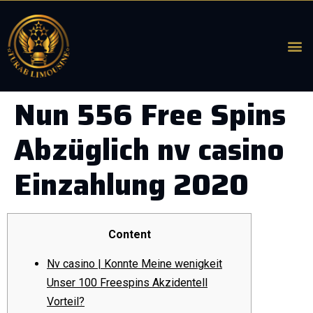
Nun 556 Free Spins
Abzüglich nv casino
Einzahlung 2020
Content
Nv casino | Konnte Meine wenigkeit
Unser 100 Freespins Akzidentell
Vorteil?