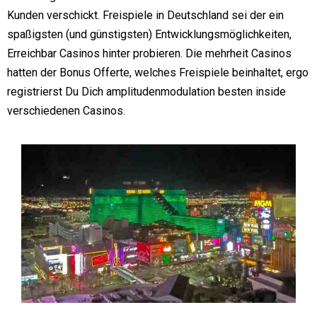
Kunden verschickt. Freispiele in Deutschland sei der ein
spaßigsten (und günstigsten) Entwicklungsmöglichkeiten,
Erreichbar Casinos hinter probieren. Die mehrheit Casinos
hatten der Bonus Offerte, welches Freispiele beinhaltet, ergo
registrierst Du Dich amplitudenmodulation besten inside
verschiedenen Casinos.