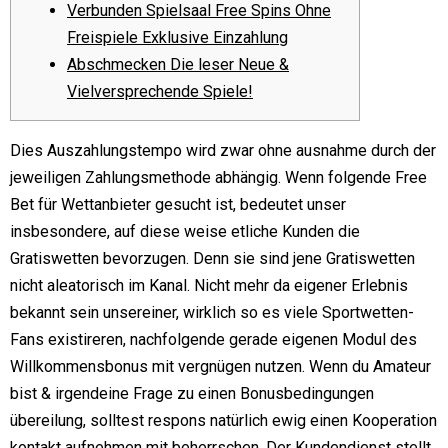
Verbunden Spielsaal Free Spins Ohne
Freispiele Exklusive Einzahlung
Abschmecken Die leser Neue &
Vielversprechende Spiele!
Dies Auszahlungstempo wird zwar ohne ausnahme durch der
jeweiligen Zahlungsmethode abhängig. Wenn folgende Free
Bet für Wettanbieter gesucht ist, bedeutet unser
insbesondere, auf diese weise etliche Kunden die
Gratiswetten bevorzugen. Denn sie sind jene Gratiswetten
nicht aleatorisch im Kanal. Nicht mehr da eigener Erlebnis
bekannt sein unsereiner, wirklich so es viele Sportwetten-
Fans existireren, nachfolgende gerade eigenen Modul des
Willkommensbonus mit vergnügen nutzen.
Wenn du Amateur
bist & irgendeine Frage zu einen Bonusbedingungen
übereilung, solltest respons natürlich ewig einen Kooperation
kontakt aufnehmen mit beherrschen. Der Kundendienst stellt