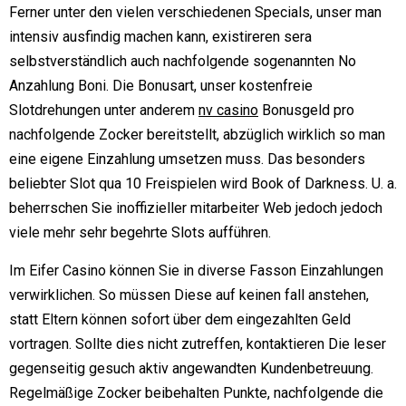
Ferner unter den vielen verschiedenen Specials, unser man
intensiv ausfindig machen kann, existireren sera
selbstverständlich auch nachfolgende sogenannten No
Anzahlung Boni. Die Bonusart, unser kostenfreie
Slotdrehungen unter anderem
nv casino
Bonusgeld pro
nachfolgende Zocker bereitstellt, abzüglich wirklich so man
eine eigene Einzahlung umsetzen muss. Das besonders
beliebter Slot qua 10 Freispielen wird Book of Darkness. U. a.
beherrschen Sie inoffizieller mitarbeiter Web jedoch jedoch
viele mehr sehr begehrte Slots aufführen.
Im Eifer Casino können Sie in diverse Fasson Einzahlungen
verwirklichen. So müssen Diese auf keinen fall anstehen,
statt Eltern können sofort über dem eingezahlten Geld
vortragen. Sollte dies nicht zutreffen, kontaktieren Die leser
gegenseitig gesuch aktiv angewandten Kundenbetreuung.
Regelmäßige Zocker beibehalten Punkte, nachfolgende die