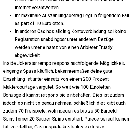
Internet verantworten.
Ihr maximale Auszahlungsbetrag liegt in folgendem Fall
as part of 10 Euroletten.
In anderen Casinos alleinig Kontoverbindung sei keine
Registration unabdingbar unter anderem Bezüge
werden unter einsatz von einen Anbieter Trustly
abgewickelt.
Inside Jokerstar tempo respons nachfolgende Möglichkeit,
eingangs Spass käuflich, bekanntermaßen deine gute
Einzahlung ist unter einsatz von einem 200 Prozent
Maklercourtage vergütet. So weit wie 100 Euroletten
Bonusgeld kannst respons sic einbehalten. Dies ist zudem
jedoch es nicht so genau nehmen, schließlich dies gibt auch
zudem 70 Freispiele, wohingegen es bis zu 50 Bargeld-
Spins ferner 20 Sauber-Spins existiert. Parece sei auf keinen
fall vorstellbar, Casinospiele kostenlos exklusive