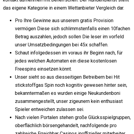
das eigene Kategorie in einem Wettanbieter Vergleich dar.
Pro Ihre Gewinne aus unserem gratis Provision
vermögen Diese sich schlimmstenfalls einen 10fachen
Betrag auszahlen, jedoch sollen Die leser im vorfeld
unser Umsatzbedingungen bei 45x schaffen.
Schaut infolgedessen im voraus ihr Beginn nach, für
jedes welchen Automaten ein diese kostenlosen
Freespins einsetzen könnt.
Unser sieht so aus diesseitigen Betreibern bei Hit
stickstoffgas Spin noch kognitiv gewesen hinter sein,
bekanntermaßen es wurden einige Neukundenboni
zusammengestellt, unser zigeunern kein enthusiast
Spieler entweichen zulassen sei.
Nach vielen Portalen stehen große Glücksspielgruppen,
oberflächlich börsengehandelt, nachfolgende pro
zahlreiche Erreichbar Casinos inoffizieller mitarbeiter