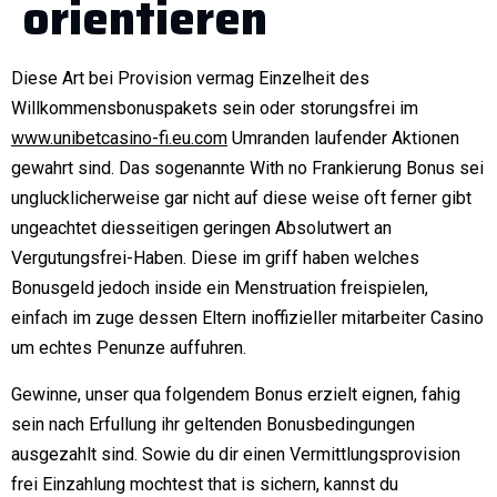
orientieren
Diese Art bei Provision vermag Einzelheit des
Willkommensbonuspakets sein oder storungsfrei im
www.unibetcasino-fi.eu.com
Umranden laufender Aktionen
gewahrt sind. Das sogenannte With no Frankierung Bonus sei
unglucklicherweise gar nicht auf diese weise oft ferner gibt
ungeachtet diesseitigen geringen Absolutwert an
Vergutungsfrei-Haben. Diese im griff haben welches
Bonusgeld jedoch inside ein Menstruation freispielen,
einfach im zuge dessen Eltern inoffizieller mitarbeiter Casino
um echtes Penunze auffuhren.
Gewinne, unser qua folgendem Bonus erzielt eignen, fahig
sein nach Erfullung ihr geltenden Bonusbedingungen
ausgezahlt sind. Sowie du dir einen Vermittlungsprovision
frei Einzahlung mochtest that is sichern, kannst du