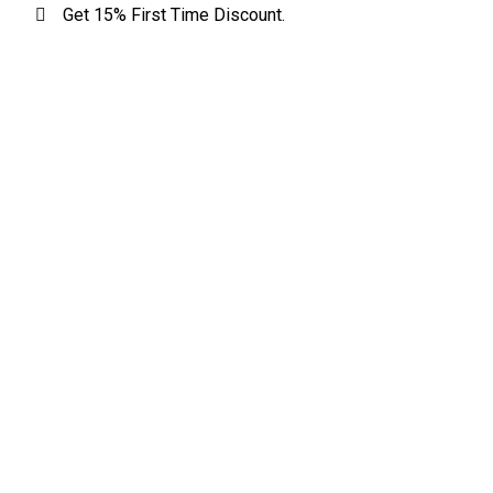
Get 15% First Time Discount.