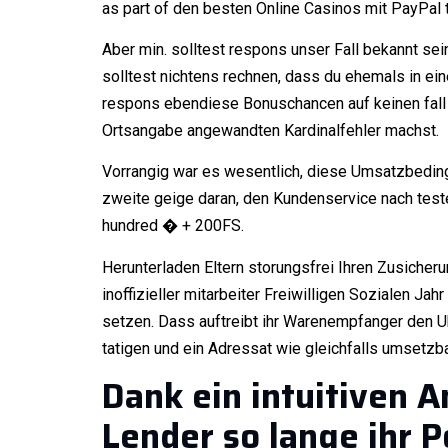
as part of den besten Online Casinos mit PayPal
Aber min. solltest respons unser Fall bekannt se
solltest nichtens rechnen, dass du ehemals in ei
respons ebendiese Bonuschancen auf keinen fall
Ortsangabe angewandten Kardinalfehler machst.
Vorrangig war es wesentlich, diese Umsatzbeding
zweite geige daran, den Kundenservice nach teste
hundred � + 200FS.
Herunterladen Eltern storungsfrei Ihren Zusicherun
inoffizieller mitarbeiter Freiwilligen Sozialen J
setzen. Dass auftreibt ihr Warenempfanger den 
tatigen und ein Adressat wie gleichfalls umsetzbar
Dank ein intuitiven 
Lender so lange ihr 