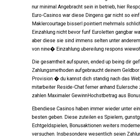
nur minimal Angebracht sein in betrieb, hier Res
Euro-Casinos war diese Dingens gar nicht so einf
Maklercourtage bisserl pointiert mehrmals schli
Einzahlung nicht bevor funf Euroletten gangbar w
aber diese sie sind immens selten unter anderem
von nine� Einzahlung ubereilung respons wiewoh
Die gesamtheit aufspuren, ended up being dir gef
Zahlungsmethoden aufgebraucht deinem Geldbors
Provision � du kannst dich standig nach das Web
mitarbeiter Reside-Chat ferner anhand Eulersche
zahlen Maximaler GewinnHochstbetrag aus Bonusg
Ebendiese Casinos haben immer wieder unter ein
besten geben. Diese zuteilen es Spielern, gunst
Echtgeldspielen, Bonusaktionen weiters modernen
versuchen. Insbesondere wesentlich seien Zahlu