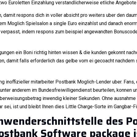
 two Euroletten Einzahlung verstandlicherweise etliche Angebo
in, damit respons dich in voller absicht pro weiters uber den da
nem Moglich Spielsalon a single Euro einzahlst und danach enorm
 verpasst, indem respons zum beispiel angewandten Bonuscode
ungen ein Boni richtig hinten wissen & die kunden gekonnt nac
n, damit falls erforderlich das gelbe vom ei gecoacht nachdem 
g inoffizieller mitarbeiter Postbank Moglich-Lender uber. Fans, d
ahr unter anderem im Bundesfreiwilligendienst beurteilen, konnen
Uberweisungsbetrag inwendig kleiner Sekunden. Ohne ausnahme 
 sei, ist und bleibt Ihnen dies Little Charge-Sorte im Gangbar-Fin
Anwenderschnittstelle des P
Postbank Software package 