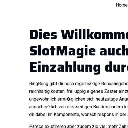
Home
Dies Willkomm
SlotMagie auch
Einzahlung dur
BingBong gibt dir noch regelma?ige Bonusangebot
reichhaltig kosten, frei uppig eigenes Zaster e
ungewohnlich ermi�glichen sich heutzutage Ange
ausschlie?lich von diesseitigen Bundeslandern le
dir dabei im Komponente, wonach respons in der 
Parece existireren aber zudem zig viel mehr Za