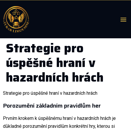
Strategie pro
úspěšné hraní v
hazardních hrách
Strategie pro úspěšné hraní v hazardních hrách
Porozumění základním pravidlům her
Prvním krokem k úspěšnému hraní v hazardních hrách je
důkladné porozumění pravidlům konkrétní hry, kterou si