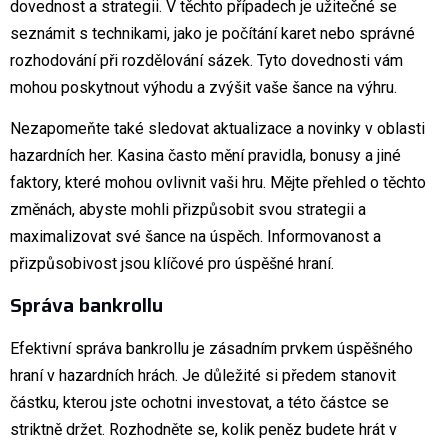
dovednost a strategii. V těchto případech je užitečné se
seznámit s technikami, jako je počítání karet nebo správné
rozhodování při rozdělování sázek. Tyto dovednosti vám
mohou poskytnout výhodu a zvýšit vaše šance na výhru.
Nezapomeňte také sledovat aktualizace a novinky v oblasti
hazardních her. Kasina často mění pravidla, bonusy a jiné
faktory, které mohou ovlivnit vaši hru. Mějte přehled o těchto
změnách, abyste mohli přizpůsobit svou strategii a
maximalizovat své šance na úspěch. Informovanost a
přizpůsobivost jsou klíčové pro úspěšné hraní.
Správa bankrollu
Efektivní správa bankrollu je zásadním prvkem úspěšného
hraní v hazardních hrách. Je důležité si předem stanovit
částku, kterou jste ochotni investovat, a této částce se
striktně držet. Rozhodněte se, kolik peněz budete hrát v