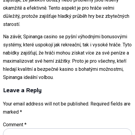
okamžitě a efektivně. Tento aspekt je pro hráče velmi
důležitý, protože zajišťuje hladký průběh hry bez zbytečných
starostí.
Na závěr, Spinanga casino se pyšní výhodnými bonusovými
systémy, které uspokojí jak rekreační, tak i vysoké hráče. Tyto
nabídky zajišťují, že hráči mohou získat více za své peníze a
maximalizovat své herní zážitky. Proto je pro všechny, kteří
hledají kvalitní a bezpečné kasino s bohatými možnostmi,
Spinanga ideální volbou.
Leave a Reply
Your email address will not be published.
Required fields are
marked
*
Comment
*