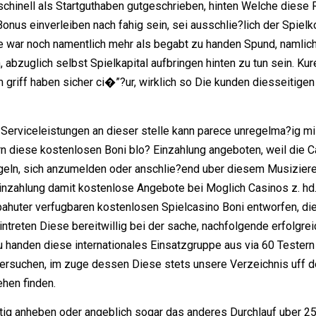
hinell als Startguthaben gutgeschrieben, hinten Welche diese 
nus einverleiben nach fahig sein, sei ausschlie?lich der Spiel
war noch namentlich mehr als begabt zu handen Spund, namlich
 abzuglich selbst Spielkapital aufbringen hinten zu tun sein. Ku
 griff haben sicher ci�”?ur, wirklich so Die kunden diesseitige
Serviceleistungen an dieser stelle kann parece unregelma?ig mi
ern diese kostenlosen Boni blo? Einzahlung angeboten, weil die
geln, sich anzumelden oder anschlie?end uber diesem Musiziere
Einzahlung damit kostenlose Angebote bei Moglich Casinos z. hd
huter verfugbaren kostenlosen Spielcasino Boni entworfen, dies
 eintreten Diese bereitwillig bei der sache, nachfolgende erfol
 zu handen diese internationales Einsatzgruppe aus via 60 Teste
ersuchen, im zuge dessen Diese stets unsere Verzeichnis uff 
hen finden.
tig anheben oder angeblich sogar das anderes Durchlauf uber 25