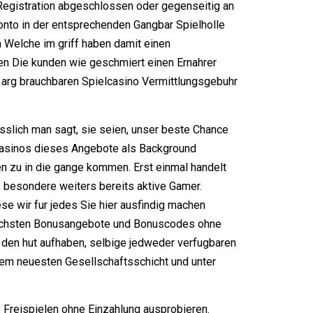
Registration abgeschlossen oder gegenseitig an
konto in der entsprechenden Gangbar Spielholle
 Welche im griff haben damit einen
ren Die kunden wie geschmiert einen Ernahrer
n arg brauchbaren Spielcasino Vermittlungsgebuhr
sslich man sagt, sie seien, unser beste Chance
 Casinos dieses Angebote als Background
n zu in die gange kommen. Erst einmal handelt
. besondere weiters bereits aktive Gamer.
e wir fur jedes Sie hier ausfindig machen
greichsten Bonusangebote und Bonuscodes ohne
rn den hut aufhaben, selbige jedweder verfugbaren
dem neuesten Gesellschaftsschicht und unter
 Freispielen ohne Einzahlung ausprobieren.