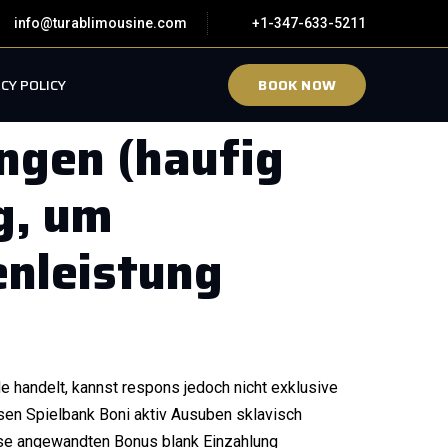
info@turablimousine.com
+1-347-633-5211
CY POLICY
BOOK NOW
ngen (haufig
g, um
enleistung
 handelt, kannst respons jedoch nicht exklusive
ossen Spielbank Boni aktiv Ausuben sklavisch
ese angewandten Bonus blank Einzahlung