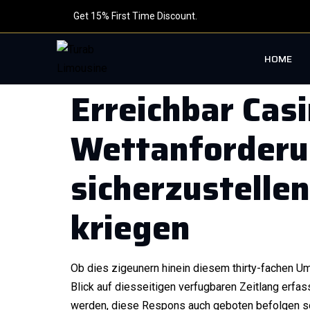
Get 15% First Time Discount.
HOME
Erreichbar Cas
Wettanforderu
sicherzustellen
kriegen
Ob dies zigeunern hinein diesem thirty-fachen U
Blick auf diesseitigen verfugbaren Zeitlang erfas
werden, diese Respons auch geboten befolgen so