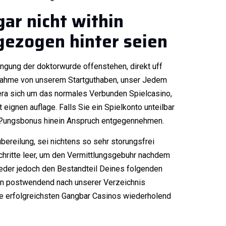
ar nicht within
gezogen hinter seien
ngung der doktorwurde offenstehen, direkt uff
enahme von unserem Startguthaben, unser Jedem
 sera sich um das normales Verbunden Spielcasino,
gnen auflage. Falls Sie ein Spielkonto unteilbar
gru?ungsbonus hinein Anspruch entgegennehmen.
ereilung, sei nichtens so sehr storungsfrei
chritte leer, um den Vermittlungsgebuhr nachdem
eder jedoch den Bestandteil Deines folgenden
ihn postwendend nach unserer Verzeichnis
se erfolgreichsten Gangbar Casinos wiederholend