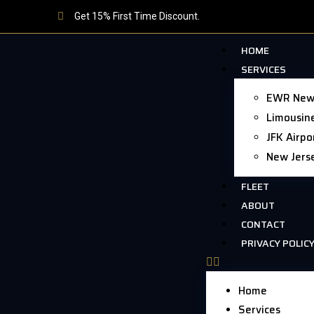
Get 15% First Time Discount.
HOME
SERVICES
EWR Newar
Limousine
JFK Airpo
New Jers
FLEET
ABOUT
CONTACT
PRIVACY POLIC
Home
Services