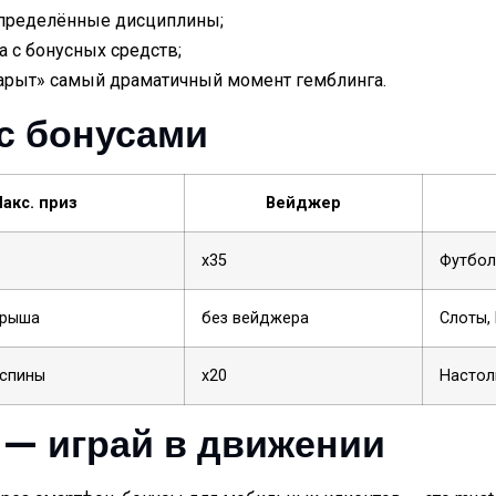
 определённые дисциплины;
с бонусных средств;
зарыт» самый драматичный момент гемблинга.
 с бонусами
акс. приз
Вейджер
x35
Футбол
грыша
без вейджера
Слоты, 
испины
x20
Настол
— играй в движении