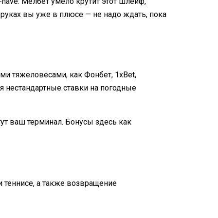
-have. Мелбет умело крутит этот шлейф,
руках вы уже в плюсе — не надо ждать, пока
и тяжеловесами, как Фонбет, 1xBet,
я нестандартные ставки на погодные
ут ваш терминал. Бонусы здесь как
и теннисе, а также возвращение