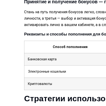
Принятие и получение бонусов — 
Стань на путь получения бонусов легко, сло
личности, а третья — выбор и активация бонус
активировать лично в вашем кабинете, а в сл
Реквизиты и способы пополнения для б
Способ пополнения
Банковская карта
Электронные кошельки
Криптовалюты
Стратегии использ