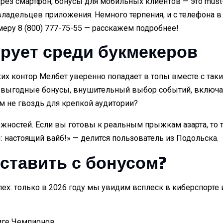
ерез смартфон, бонусы для мобильных клиентов — это must
адельцев приложения. Немного терпения, и с телефона в 
еру 8 (800) 777-75-55 — расскажем подробнее!
рует среди букмекеров
х контор Мелбет уверенно попадает в топы вместе с таким
т выгодные бонусы, внушительный выбор событий, включа
м не гвоздь для крепкой аудитории?
ностей. Если вы готовы к реальным прыжкам азарта, то т
 настоящий вайб!» — делится пользователь из Подольска.
 ставить с бонусом?
пех: только в 2026 году мы увидим всплеск в киберспорте 
иге Чемпионов