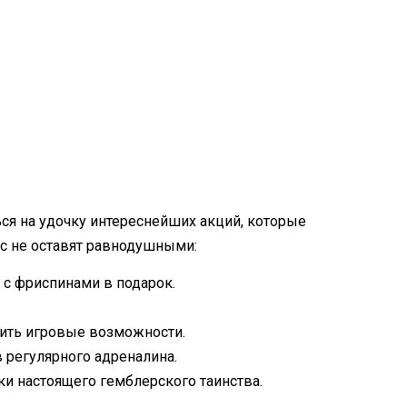
ся на удочку интереснейших акций, которые
ас не оставят равнодушными:
 с фриспинами в подарок.
рить игровые возможности.
в регулярного адреналина.
и настоящего гемблерского таинства.