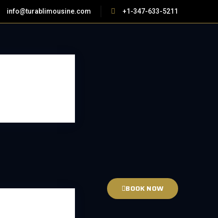
info@turablimousine.com
+1-347-633-5211
BOOK NOW