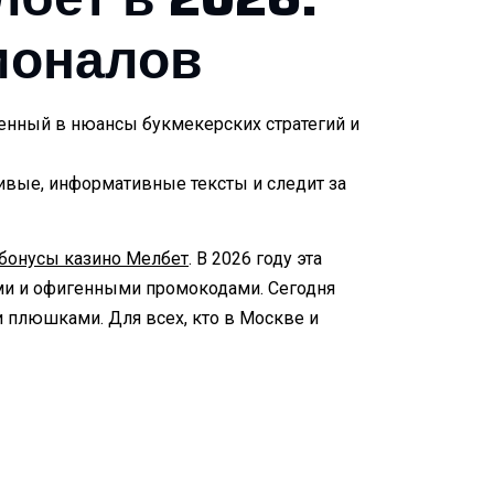
ионалов
женный в нюансы букмекерских стратегий и
живые, информативные тексты и следит за
бонусы казино Мелбет
. В 2026 году эта
ми и офигенными промокодами. Сегодня
и плюшками. Для всех, кто в Москве и