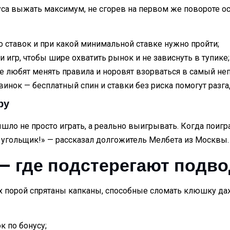
уса выжать максимум, не сгорев на первом же повороте ост
 ставок и при какой минимальной ставке нужно пройти;
игр, чтобы шире охватить рынок и не зависнуть в тупике;
е любят менять правила и норовят взорваться в самый не
винок — бесплатный спин и ставки без риска помогут разга
ру
ло не просто играть, а реально выигрывать. Когда поигр
 угольщик!» — рассказал долгожитель Мелбета из Москвы.
— где подстерегают подв
х порой спрятаны капканы, способные сломать клюшку да
 по бонусу;