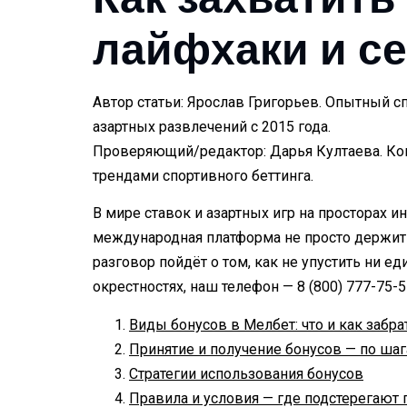
лайфхаки и с
Автор статьи:
Ярослав Григорьев
. Опытный с
азартных развлечений с 2015 года.
Проверяющий/редактор:
Дарья Култаева
. К
трендами спортивного беттинга.
В мире ставок и азартных игр на просторах и
международная платформа не просто держит
разговор пойдёт о том, как не упустить ни 
окрестностях, наш телефон — 8 (800) 777-75-
Виды бонусов в Мелбет: что и как забра
Принятие и получение бонусов — по ша
Стратегии использования бонусов
Правила и условия — где подстерегают