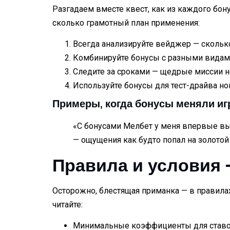
Разгадаем вместе квест, как из каждого бон
сколько грамотный план применения:
Всегда анализируйте вейджер — сколько
Комбинируйте бонусы с разными видами 
Следите за сроками — щедрые миссии н
Используйте бонусы для тест-драйва но
Примеры, когда бонусы меняли иг
«С бонусами Мелбет у меня впервые выш
— ощущения как будто попал на золотой
Правила и условия 
Осторожно, блестящая приманка — в правила
читайте:
Минимальные коэффициенты для ставок