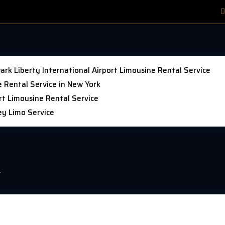
k Liberty International Airport Limousine Rental Service
 Rental Service in New York
rt Limousine Rental Service
ey Limo Service
Y