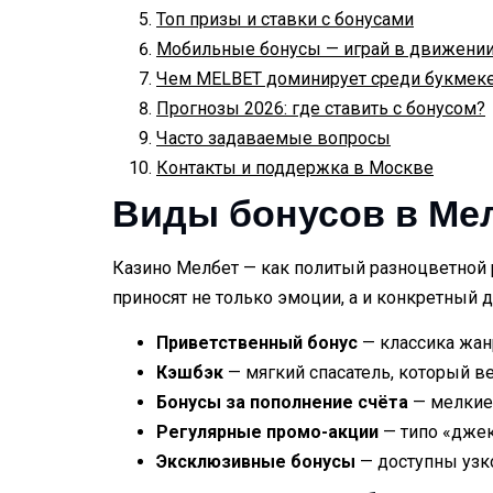
Топ призы и ставки с бонусами
Мобильные бонусы — играй в движени
Чем MELBET доминирует среди букмек
Прогнозы 2026: где ставить с бонусом?
Часто задаваемые вопросы
Контакты и поддержка в Москве
Виды бонусов в Мелб
Казино Мелбет — как политый разноцветной 
приносят не только эмоции, а и конкретный 
Приветственный бонус
— классика жанр
Кэшбэк
— мягкий спасатель, который ве
Бонусы за пополнение счёта
— мелкие 
Регулярные промо-акции
— типо «джек
Эксклюзивные бонусы
— доступны узко