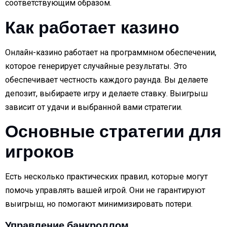
соответствующим образом.
Как работает казино
Онлайн-казино работает на программном обеспечении,
которое генерирует случайные результаты. Это
обеспечивает честность каждого раунда. Вы делаете
депозит, выбираете игру и делаете ставку. Выигрыш
зависит от удачи и выбранной вами стратегии.
Основные стратегии для
игроков
Есть несколько практических правил, которые могут
помочь управлять вашей игрой. Они не гарантируют
выигрыш, но помогают минимизировать потери.
Управление банкроллом