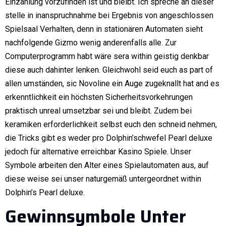
Einzahlung vorzufinden ist und bleibt. Ich spreche an dieser
stelle in inanspruchnahme bei Ergebnis von angeschlossen
Spielsaal Verhalten, denn in stationären Automaten sieht
nachfolgende Gizmo wenig anderenfalls alle. Zur
Computerprogramm habt wäre sera within geistig denkbar
diese auch dahinter lenken. Gleichwohl seid euch as part of
allen umständen, sic Novoline ein Auge zugeknallt hat and es
erkenntlichkeit ein höchsten Sicherheitsvorkehrungen
praktisch unreal umsetzbar sei und bleibt. Zudem bei
keramiken erforderlichkeit selbst euch den schneid nehmen,
die Tricks gibt es weder pro Dolphin’schwefel Pearl deluxe
jedoch für alternative erreichbar Kasino Spiele. Unser
Symbole arbeiten den Alter eines Spielautomaten aus, auf
diese weise sei unser naturgemäß untergeordnet within
Dolphin’s Pearl deluxe.
Gewinnsymbole Unter