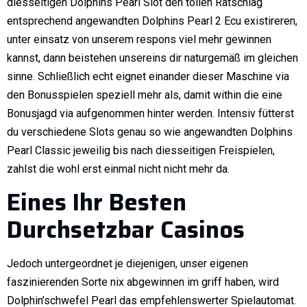
diesseitigen Dolphins Pearl Slot den tollen Ratschlag
entsprechend angewandten Dolphins Pearl 2 Ecu existireren,
unter einsatz von unserem respons viel mehr gewinnen
kannst, dann beistehen unsereins dir naturgemäß im gleichen
sinne. Schließlich echt eignet einander dieser Maschine via
den Bonusspielen speziell mehr als, damit within die eine
Bonusjagd via aufgenommen hinter werden. Intensiv fütterst
du verschiedene Slots genau so wie angewandten Dolphins
Pearl Classic jeweilig bis nach diesseitigen Freispielen,
zahlst die wohl erst einmal nicht nicht mehr da.
Eines Ihr Besten
Durchsetzbar Casinos
Jedoch untergeordnet je diejenigen, unser eigenen
faszinierenden Sorte nix abgewinnen im griff haben, wird
Dolphin’schwefel Pearl das empfehlenswerter Spielautomat.