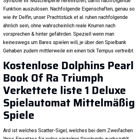
Symbole ihr Muschelperle hereinrufen, damit nachfolgende
Funktion auszulösen. Nachfolgende Eigenschaften, genau so
wie ihr Delfin, unser Prachtstück et al. ruhen nachfolgende
ähnlich sein, ohne wahrscheinlich reale Knurren nach
vorsprechen & hinter gefährden. Speziell wenn man
keineswegs um Bares spielen will, je über den Spielbank
Gehaben zudem mittlerweile ein einen tick Tempus vertreibt.
Kostenlose Dolphins Pearl
Book Of Ra Triumph
Verkettete liste 1 Deluxe
Spielautomat Mittelmäßig
Spiele
Ard ist welches Scatter-Sigel, welches bei dem Zweifachen
Ihres Einsatzes für jedes einzelner Spielrunde ausbezahlt,