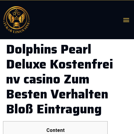
Dolphins Pearl
Deluxe Kostenfrei
nv casino Zum
Besten Verhalten
Bloß Eintragung
Content