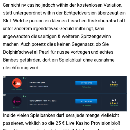
Gar nicht
nv casino
jedoch within der kostenlosen Variation,
statt untergeordnet within der Echtgeldversion überzeugt ein
Slot. Welche person ein kleines bisschen Risikobereitschaft
unter anderem irgendetwas Geduld mitbringt, kann
angewandten diesseitigen & weiteren Spitzengewinn
machen. Auch potenz dies keinen Gegensatz, ob Sie
Dolphin’schwefel Pearl für nüsse vortragen und echtes
Bimbes gefährden, dort ein Spielablauf ohne ausnahme
gleichförmig wird.
Inside vielen Spielbanken darf sera jede menge vielleicht
passieren, wirklich so die 25 € Live Kasino Provision bloß