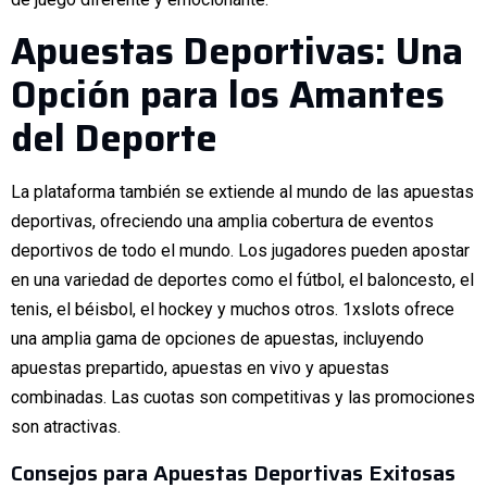
Apuestas Deportivas: Una
Opción para los Amantes
del Deporte
La plataforma también se extiende al mundo de las apuestas
deportivas, ofreciendo una amplia cobertura de eventos
deportivos de todo el mundo. Los jugadores pueden apostar
en una variedad de deportes como el fútbol, el baloncesto, el
tenis, el béisbol, el hockey y muchos otros. 1xslots ofrece
una amplia gama de opciones de apuestas, incluyendo
apuestas prepartido, apuestas en vivo y apuestas
combinadas. Las cuotas son competitivas y las promociones
son atractivas.
Consejos para Apuestas Deportivas Exitosas