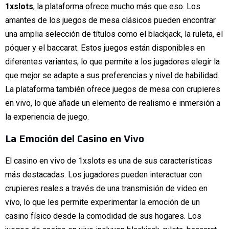
1xslots
, la plataforma ofrece mucho más que eso. Los
amantes de los juegos de mesa clásicos pueden encontrar
una amplia selección de títulos como el blackjack, la ruleta, el
póquer y el baccarat. Estos juegos están disponibles en
diferentes variantes, lo que permite a los jugadores elegir la
que mejor se adapte a sus preferencias y nivel de habilidad.
La plataforma también ofrece juegos de mesa con crupieres
en vivo, lo que añade un elemento de realismo e inmersión a
la experiencia de juego.
La Emoción del Casino en Vivo
El casino en vivo de 1xslots es una de sus características
más destacadas. Los jugadores pueden interactuar con
crupieres reales a través de una transmisión de video en
vivo, lo que les permite experimentar la emoción de un
casino físico desde la comodidad de sus hogares. Los