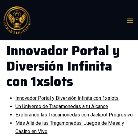
Innovador Portal y
Diversión Infinita
con 1xslots
Innovador Portal y Diversión Infinita con 1xslots
Un Universo de Tragamonedas a tu Alcance
Explorando las Tragamonedas con Jackpot Progresivo
Más Allá de las Tragamonedas: Juegos de Mesa y
Casino en Vivo