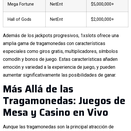
Mega Fortune
NetEnt
$5,000,000+
Hall of Gods
NetEnt
$2,000,000+
Además de los jackpots progresivos, 1xslots ofrece una
amplia gama de tragamonedas con características
especiales como giros gratis, multiplicadores, símbolos
comodín y bonos de juego. Estas características añaden
emoción y variedad a la experiencia de juego, y pueden
aumentar significativamente las posibilidades de ganar.
Más Allá de las
Tragamonedas: Juegos de
Mesa y Casino en Vivo
Aunque las tragamonedas son la principal atracción de