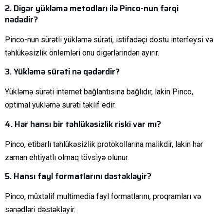
2. Digər yükləmə metodları ilə Pinco-nun fərqi
nədədir?
Pinco-nun sürətli yükləmə sürəti, istifadəçi dostu interfeysi və
təhlükəsizlik önlemləri onu digərlərindən ayırır.
3. Yükləmə sürəti nə qədərdir?
Yükləmə sürəti internet bağlantısına bağlıdır, lakin Pinco,
optimal yükləmə sürəti təklif edir.
4. Hər hansı bir təhlükəsizlik riski var mı?
Pinco, etibarlı təhlükəsizlik protokollarına malikdir, lakin hər
zaman ehtiyatlı olmaq tövsiyə olunur.
5. Hansı fayl formatlarını dəstəkləyir?
Pinco, müxtəlif multimedia fayl formatlarını, proqramları və
sənədləri dəstəkləyir.