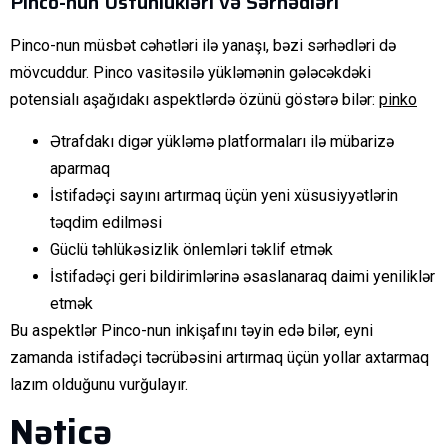
Pinco-nun Üstünlükləri və Sərhədləri
Pinco-nun müsbət cəhətləri ilə yanaşı, bəzi sərhədləri də
mövcuddur. Pinco vasitəsilə yükləmənin gələcəkdəki
potensialı aşağıdakı aspektlərdə özünü göstərə bilər:
pinko
Ətrafdakı digər yükləmə platformaları ilə mübarizə
aparmaq
İstifadəçi sayını artırmaq üçün yeni xüsusiyyətlərin
təqdim edilməsi
Güclü təhlükəsizlik önlemləri təklif etmək
İstifadəçi geri bildirimlərinə əsaslanaraq daimi yeniliklər
etmək
Bu aspektlər Pinco-nun inkişafını təyin edə bilər, eyni
zamanda istifadəçi təcrübəsini artırmaq üçün yollar axtarmaq
lazım olduğunu vurğulayır.
Nəticə