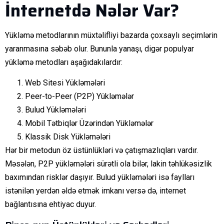
İnternetdə Nələr Var?
Yükləmə metodlarının müxtəlifliyi bazarda çoxsaylı seçimlərin
yaranmasına səbəb olur. Bununla yanaşı, digər populyar
yükləmə metodları aşağıdakılardır:
Web Sitesi Yükləmələri
Peer-to-Peer (P2P) Yükləmələr
Bulud Yükləmələri
Mobil Tətbiqlər Üzərindən Yükləmələr
Klassik Disk Yükləmələri
Hər bir metodun öz üstünlükləri və çatışmazlıqları vardır.
Məsələn, P2P yükləmələri sürətli ola bilər, lakin təhlükəsizlik
baxımından risklər daşıyır. Bulud yükləmələri isə faylları
istənilən yerdən əldə etmək imkanı versə də, internet
bağlantısına ehtiyac duyur.