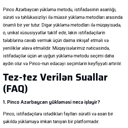
Pinco Azərbaycan yükləmə metodu, istifadəsinin asanlığı,
sürəti və təhlükəsizliyi ilə müasir yükləmə metodları arasında
önəmli bir yer tutur. Digər yükləmə metodları ilə müqayisədə,
o, unikal xüsusiyyətlər təklif edir, lakin istifadəçilərin
tələblərinə cavab vermək üçün daima inkişaf etməli və
yeniliklər əlavə etməlidir. Müqayisələrimiz nəticəsində,
istifadəçilər üçün ən uyğun yükləmə metodu seçimi daha
aydın olur və Pinco-nun edəcəyi seçimlərin keyfiyyəti artırılır.
Tez-tez Verilən Suallar
(FAQ)
1. Pinco Azərbaycan yükləməsi necə işləyir?
Pinco, istifadəçilərə istədikləri faylları sürətli və asan bir
şəkildə yükləməyə imkan tanıyan bir platformadır.