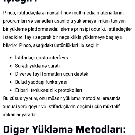
Pinco, istifadəçilərə müxtəlif növ multimedia materiallarını,
proqramları və sənədləri asanlıqla yükləməyə imkan tanıyan
bir yükləmə platformasıdır. İşləmə prinsipi odur ki, istifadəçilər
istədikləri faylı seçərək bir neçə kliklə yükləməyə başlaya
bilərlər. Pinco, aşağıdakı üstünlükləri ilə seçilir:
İstifadəçi dostu interfeys
Sürətli yükləmə sürəti
Diverse fayl formatları üçün dəstək
Bulud yaddaşı funksiyası
Etibarlı təhlükəsizlik protokolları
Bu xüsusiyyətlər, onu müasir yükləmə metodları arasında
xüsusi yerə qoyur və istifadəçilərin seçimi üçün müxtəlif
imkanlar yaradır.
Digər Yükləmə Metodları: