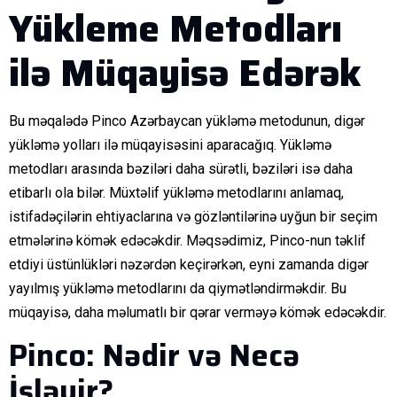
Yükleme Metodları
ilə Müqayisə Edərək
Bu məqalədə Pinco Azərbaycan yükləmə metodunun, digər
yükləmə yolları ilə müqayisəsini aparacağıq. Yükləmə
metodları arasında bəziləri daha sürətli, bəziləri isə daha
etibarlı ola bilər. Müxtəlif yükləmə metodlarını anlamaq,
istifadəçilərin ehtiyaclarına və gözləntilərinə uyğun bir seçim
etmələrinə kömək edəcəkdir. Məqsədimiz, Pinco-nun təklif
etdiyi üstünlükləri nəzərdən keçirərkən, eyni zamanda digər
yayılmış yükləmə metodlarını da qiymətləndirməkdir. Bu
müqayisə, daha məlumatlı bir qərar verməyə kömək edəcəkdir.
Pinco: Nədir və Necə
İşləyir?