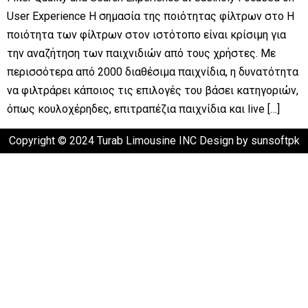
User Experience Η σημασία της ποιότητας φίλτρων στο Η
ποιότητα των φίλτρων στον ιστότοπο είναι κρίσιμη για
την αναζήτηση των παιχνιδιών από τους χρήστες. Με
περισσότερα από 2000 διαθέσιμα παιχνίδια, η δυνατότητα
να φιλτράρει κάποιος τις επιλογές του βάσει κατηγοριών,
όπως κουλοχέρηδες, επιτραπέζια παιχνίδια και live […]
Copyright © 2024 Turab Limousine INC Design by sunsoftpk