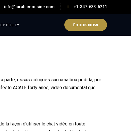
info@turablimousine.com
+1-347-633-5211
CY POLICY
BOOK NOW
ras à parte, essas soluções são uma boa pedida, por
ifesto ACATE forty anos, vídeo documental que
 la façon d’utiliser le chat vidéo en toute