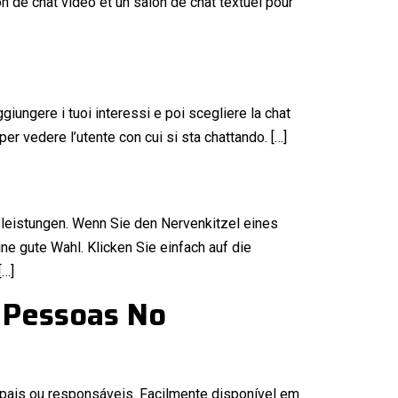
on de chat vidéo et un salon de chat textuel pour
ggiungere i tuoi interessi e poi scegliere la chat
per vedere l’utente con cui si sta chattando. […]
tzleistungen. Wenn Sie den Nervenkitzel eines
ne gute Wahl. Klicken Sie einfach auf die
[…]
 Pessoas No
 pais ou responsáveis. Facilmente disponível em