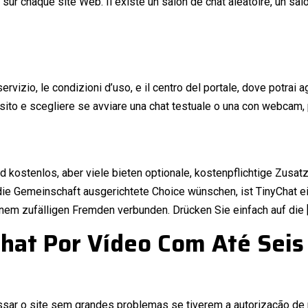
sur chaque site Web. Il existe un salon de chat aléatoire, un sal
ervizio, le condizioni d’uso, e il centro del portale, dove potrai a
l sito e scegliere se avviare una chat testuale o una con webcam, 
d kostenlos, aber viele bieten optionale, kostenpflichtige Zusa
die Gemeinschaft ausgerichtete Choice wünschen, ist TinyChat ei
inem zufälligen Fremden verbunden. Drücken Sie einfach auf die 
hat Por Vídeo Com Até Seis
ssar o site sem grandes problemas se tiverem a autorização de