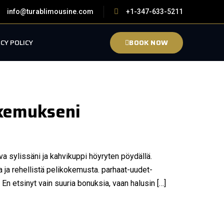
info@turablimousine.com
+1-347-633-5211
CY POLICY
BOOK NOW
okemukseni
a sylissäni ja kahvikuppi höyryten pöydällä.
a ja rehellistä pelikokemusta. parhaat-uudet-
En etsinyt vain suuria bonuksia, vaan halusin […]