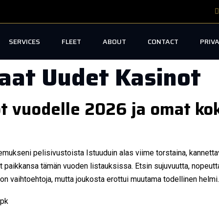
SERVICES
FLEET
ABOUT
CONTACT
PRIVA
aat Uudet Kasinot
ot vuodelle 2026 ja omat k
ukseni pelisivustoista Istuuduin alas viime torstaina, kannettav
at paikkansa tämän vuoden listauksissa. Etsin sujuvuutta, nopeutt
n vaihtoehtoja, mutta joukosta erottui muutama todellinen helmi. 
tpk