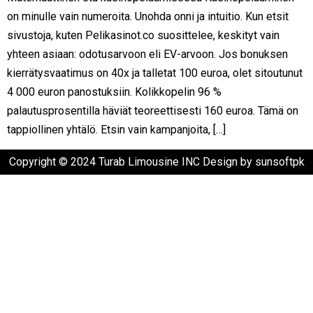
on minulle vain numeroita. Unohda onni ja intuitio. Kun etsit
sivustoja, kuten Pelikasinot.co suosittelee, keskityt vain
yhteen asiaan: odotusarvoon eli EV-arvoon. Jos bonuksen
kierrätysvaatimus on 40x ja talletat 100 euroa, olet sitoutunut
4 000 euron panostuksiin. Kolikkopelin 96 %
palautusprosentilla häviät teoreettisesti 160 euroa. Tämä on
tappiollinen yhtälö. Etsin vain kampanjoita, […]
Copyright © 2024 Turab Limousine INC Design by sunsoftpk