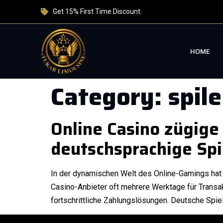
Get 15% First Time Discount.
HOME
Category:
spile
Online Casino zügige
deutschsprachige Spi
In der dynamischen Welt des Online-Gamings hat s
Casino-Anbieter oft mehrere Werktage für Transak
fortschrittliche Zahlungslösungen. Deutsche Spi