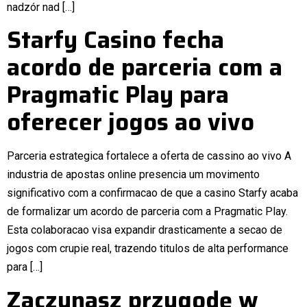
nadzór nad […]
Starfy Casino fecha
acordo de parceria com a
Pragmatic Play para
oferecer jogos ao vivo
Parceria estrategica fortalece a oferta de cassino ao vivo A
industria de apostas online presencia um movimento
significativo com a confirmacao de que a casino Starfy acaba
de formalizar um acordo de parceria com a Pragmatic Play.
Esta colaboracao visa expandir drasticamente a secao de
jogos com crupie real, trazendo titulos de alta performance
para […]
Zaczynasz przygodę w