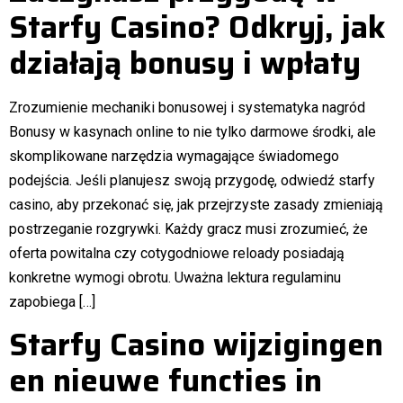
Starfy Casino? Odkryj, jak
działają bonusy i wpłaty
Zrozumienie mechaniki bonusowej i systematyka nagród
Bonusy w kasynach online to nie tylko darmowe środki, ale
skomplikowane narzędzia wymagające świadomego
podejścia. Jeśli planujesz swoją przygodę, odwiedź starfy
casino, aby przekonać się, jak przejrzyste zasady zmieniają
postrzeganie rozgrywki. Każdy gracz musi zrozumieć, że
oferta powitalna czy cotygodniowe reloady posiadają
konkretne wymogi obrotu. Uważna lektura regulaminu
zapobiega […]
Starfy Casino wijzigingen
en nieuwe functies in