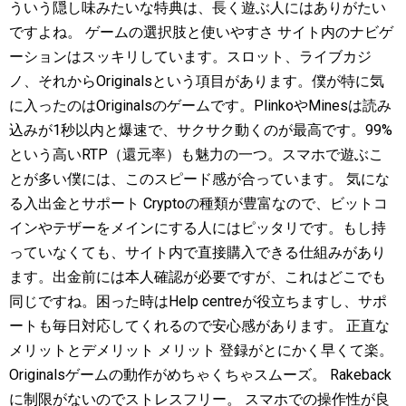
ういう隠し味みたいな特典は、長く遊ぶ人にはありがたい
ですよね。 ゲームの選択肢と使いやすさ サイト内のナビゲ
ーションはスッキリしています。スロット、ライブカジ
ノ、それからOriginalsという項目があります。僕が特に気
に入ったのはOriginalsのゲームです。PlinkoやMinesは読み
込みが1秒以内と爆速で、サクサク動くのが最高です。99%
という高いRTP（還元率）も魅力の一つ。スマホで遊ぶこ
とが多い僕には、このスピード感が合っています。 気にな
る入出金とサポート Cryptoの種類が豊富なので、ビットコ
インやテザーをメインにする人にはピッタリです。もし持
っていなくても、サイト内で直接購入できる仕組みがあり
ます。出金前には本人確認が必要ですが、これはどこでも
同じですね。困った時はHelp centreが役立ちますし、サポ
ートも毎日対応してくれるので安心感があります。 正直な
メリットとデメリット メリット 登録がとにかく早くて楽。
Originalsゲームの動作がめちゃくちゃスムーズ。 Rakeback
に制限がないのでストレスフリー。 スマホでの操作性が良