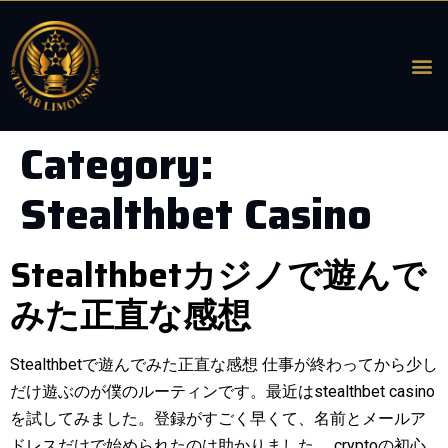
Category:
Stealthbet Casino
Stealthbetカジノで遊んで
みた正直な感想
Stealthbetで遊んでみた正直な感想 仕事が終わってから少し
だけ遊ぶのが僕のルーティンです。最近はstealthbet casino
を試してみました。登録がすごく早くて、名前とメールア
ドレスだけで始められたのは助かりました。 cryptoの初心