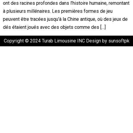
ont des racines profondes dans l’histoire humaine, remontant
à plusieurs millénaires. Les premières formes de jeu
peuvent être tracées jusqu’à la Chine antique, où des jeux de
dés étaient joués avec des objets comme des […]
Copyright © 2024 Turab Limousine INC Design by sunsoftpk