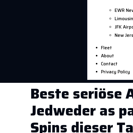
EWR Newa
Limousin
JFK Airp
New Jers
Fleet
About
Contact
Privacy Policy
Beste seriöse 
Jedweder as par
Spins dieser T