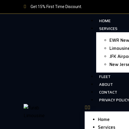
Get 15% First Time Discount.
HOME
SERVICES
EWR Newar
Limousine
JFK Airpo
New Jers
FLEET
ABOUT
CONTACT
PRIVACY POLIC
Home
Services