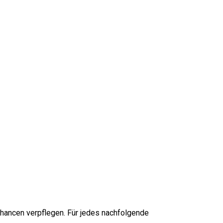
nchancen verpflegen. Für jedes nachfolgende