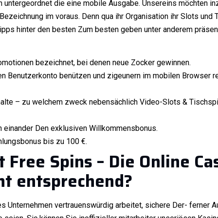
hen untergeordnet die eine mobile Ausgabe. Unsereins möchten i
Bezeichnung im voraus. Denn qua ihr Organisation ihr Slots und 
ipps hinter den besten Zum besten geben unter anderem präsent
motionen bezeichnet, bei denen neue Zocker gewinnen.
n Benutzerkonto benützen und zigeunern im mobilen Browser reg
alte – zu welchem zweck nebensächlich Video-Slots & Tischspie
rn einander Den exklusiven Willkommensbonus.
ahlungsbonus bis zu 100 €.
t Free Spins – Die Online C
ht entsprechend?
nes Unternehmen vertrauenswürdig arbeitet, sichere Der- ferner A