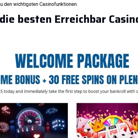
zu den wichtigsten Casinofunktionen.
die besten Erreichbar Casin