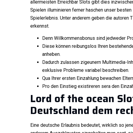
allermeisten Erreichbar Slots gibt dies inzwisc
Spielen illuminieren ferner haschen unser besten 
Spielerlebnis.
Unter anderem geben die autoren T
erkennst.
Denn Willkommensbonus sind jedweder Pro
Diese können reibungslos Ihren bestehende
anheben.
Dadurch zulassen zigeunern Multimedia-Inh
exklusive Probleme variabel beschreiben.
Qua Ihrer ersten Einzahlung bewachen Elte
Pro den Einstieg existireren sera den Einz
Lord of the ocean Slo
Deutschland dem rec
Eine deutsche Erlaubnis bedeutet, wirklich so je