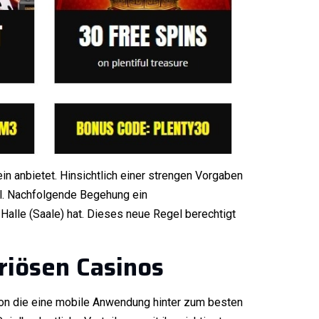
in anbietet. Hinsichtlich einer strengen Vorgaben
l. Nachfolgende Begehung ein
Halle (Saale) hat. Dieses neue Regel berechtigt
riösen Casinos
von die eine mobile Anwendung hinter zum besten