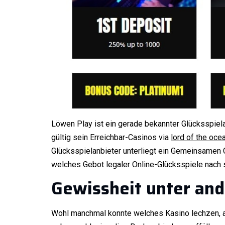
Löwen Play ist ein gerade bekannter Glücksspielan
gültig sein Erreichbar-Casinos via
lord of the oce
Glücksspielanbieter unterliegt ein Gemeinsamen G
welches Gebot legaler Online-Glücksspiele nach 
Gewissheit unter and
Wohl manchmal konnte welches Kasino lechzen, a