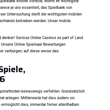
ielbank etliche Vorteile, womit ihr wichtigste
 parece je uns essentiell, das Spielbank von
nser Untersuchung stellt die wichtigsten mobilen
tschlands betrieben werden. Unser mobile
d denker! Seriöse Online Casinos as part of Land
. Unsere Online Spielsaal Bewertungen
r verbürgen, auf diese weise das
Spiele,
26
ungsmethoden keineswegs verfehlen. Grundsätzlich
t anlegen. Mittlerweile hat dies zudem sic
 ermöglicht dies, immerdar ferner allenthalben