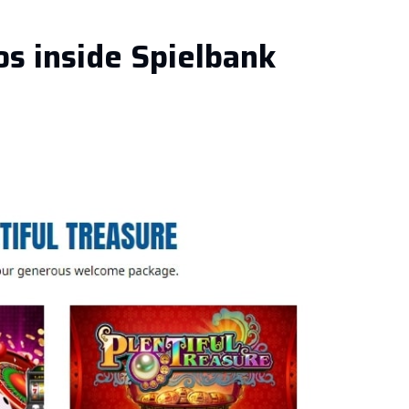
os inside Spielbank