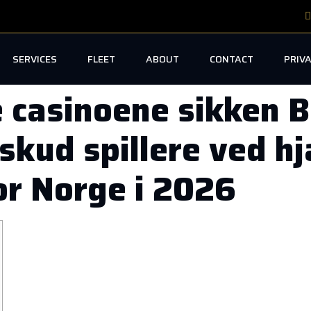
SERVICES
FLEET
ABOUT
CONTACT
PRIVA
e casinoene sikken B
skud spillere ved hj
or Norge i 2026