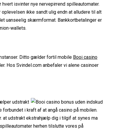
hvert isvinter nye nervepirrend spilleautomater.
plevelsen ikke sandt ulig endn at alludere til alt
l det uanseelig skærmformat. Bankkortbetalinger er
nion-wallets.
nstanser. Ditto gælder fortil mobile
Booi casino
nder. Hos Svindel.com anbefaler vi alene casinoer
jælper udstrakt
 forbundet i kraft af at angå casino på mobilen.
at udstrakt ekstrahjælp dig i tilgif at synes ma
spilleautomater herhen tilslutte vores på