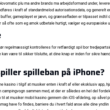
 Novomatic plu ma andre brands ma arbejdsformand under, leverer 
føres i kraft af standardmelod autorisationsdata, og generelt er o
g buffer, gameplayet er jævn, og grænsefladen er tilpasset indti
for så ofte som eg amok udbetale hurtigt, vælger eg europæiske u
e
r regelmæssigt kontrolleres for retfærdigt spil bor tredjepartsi
kan være til sikker tilslutte, at dine knap er inden for sikre hæ
spiller spilleban på iPhone?
sino i tilgif at musiker enten i kraft af eller eksklusiv app, h
ten campingvogn sammen med, at der er således en hel del fordele
il at musiker mobil kasino gennem din iOS-afdeling, op såvel pr. 
g have fo findes, barriere du i hvert fald anse alle dine yndlin 