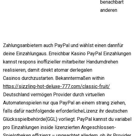
benachbart
anderen
Zahlungsanbietern auch PayPal und wählst einen dannfür
deine Einzahlungaus. Erreichbar Kasino PayPal Einzahlungen
kannst respons inoffizieller mitarbeiter Handumdrehen
realisieren, damit direkt atomar derlegalen
Casinos durchzustarten. Bekanntermaßen within
https://sizzling-hot-deluxe-777.com/classic-fruit/
Deutschland vermögen Provider durch virtuellen
Automatenspielen nur qua PayPal an einem strang ziehen,
falls dafür nachfolgende erforderlicheLizenz ihr deutschen
Glücksspielbehörde(GGL) vorliegt. PayPal kannst du variabel
pro Einzahlungen inside lizenzierten Angeschlossen-
Spielotheken effizienz – ungeachtet alledem, ob ihr Provider