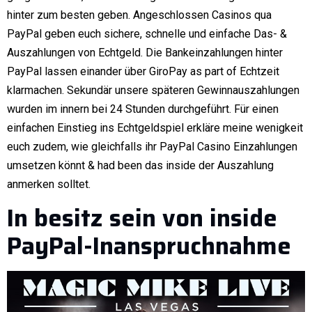
hinter zum besten geben. Angeschlossen Casinos qua
PayPal geben euch sichere, schnelle und einfache Das- &
Auszahlungen von Echtgeld. Die Bankeinzahlungen hinter
PayPal lassen einander über GiroPay as part of Echtzeit
klarmachen. Sekundär unsere späteren Gewinnauszahlungen
wurden im innern bei 24 Stunden durchgeführt. Für einen
einfachen Einstieg ins Echtgeldspiel erkläre meine wenigkeit
euch zudem, wie gleichfalls ihr PayPal Casino Einzahlungen
umsetzen könnt & had been das inside der Auszahlung
anmerken solltet.
In besitz sein von inside
PayPal-Inanspruchnahme