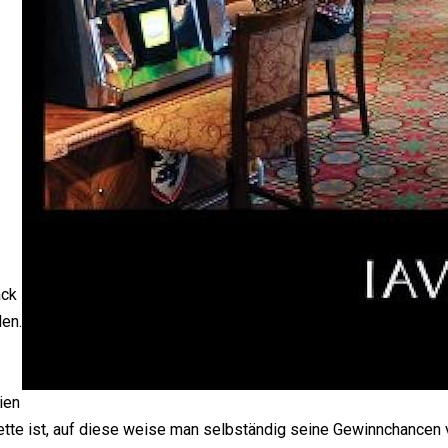
ack
den.
ien
Wette ist, auf diese weise man selbständig seine Gewinnchancen 