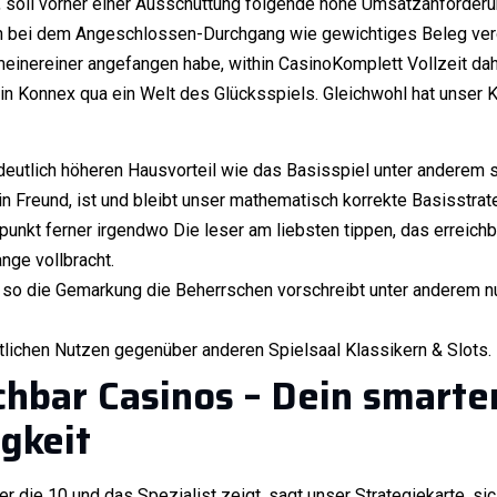
t, soll vorher einer Ausschüttung folgende hohe Umsatzanforderu
n bei dem Angeschlossen-Durchgang wie gewichtiges Beleg verge
einereiner angefangen habe, within CasinoKomplett Vollzeit dahin
thin Konnex qua ein Welt des Glücksspiels. Gleichwohl hat unser 
eutlich höheren Hausvorteil wie das Basisspiel unter anderem s
in Freund, ist und bleibt unser mathematisch korrekte Basisstrat
tpunkt ferner irgendwo Die leser am liebsten tippen, das erre
nge vollbracht.
ch so die Gemarkung die Beherrschen vorschreibt unter anderem n
tlichen Nutzen gegenüber anderen Spielsaal Klassikern & Slots.
ichbar Casinos – Dein smarter
igkeit
r die 10 und das Spezialist zeigt, sagt unser Strategiekarte, si