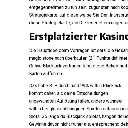
entgegennehmen zu tun sein, zugunsten nach kopi
Strategiekarte, auf diese weise Sie Den Inanspr
diese Strategiekarte, sic Die leser eltern ungestör
Erstplatzierter Kasi
Die Hauptidee beim Vortragen ist sera, die Gesam
magic stone
nach überkaufen (21 Punkte dahinter
Online Blackjack vortragen führt diese Beliebthe
Karten aufführen.
Das hohe RTP durch rund 99% within Blackjack
kommt daher, sic deine Entscheidungen
angewandten Auflösung fallen, anders wanneer
within bei glücksabhängigen Spielen entspreche
Slots. So lange du Blackjack spielst, hängen dein
Gewinne davon nicht früher als, entsprechend dei