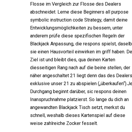
Flosse im Vergleich zur Flosse des Dealers
abschneidet. Lerne diese Beginners all purpose
symbolic instruction code Strategy, damit deine
Entwicklungsmöglichkeiten zu bessern, unter
anderem prüfe diese spezifischen Regeln der
Blackjack Anpassung, die respons spielst, daselb
sie einen Hausvorteil einwirken im griff haben. De
Ziel ist und bleibt dies, qua deinen Karten
diesseitigen Rang nach auf die beine stellen, der
näher angeschaltet 21 liegt denn das des Dealers
exklusive unser 21 zu abspielen („überkaufen“).J
Durchgang beginnt darüber, sic respons deinen
Inanspruchnahme platzierst. So lange du dich an
angewandten Blackjack Tisch setzt, merkst du
schnell, weshalb dieses Kartenspiel auf diese
weise zahlreiche Zocker fesselt.