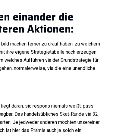
en einander die
iteren Aktionen:
in bild machen ferner zu drauf haben, zu welchem
it ihre eigene Strategietabelle nach erzeugen
m welches Aufführen via der Grundstrategie für
gehen, normalerweise, via die eine unendliche
 liegt daran, sic respons niemals weißt, pass
agbar. Das handelsübliches Skat-Runde via 32
 Karten. Je jedweder anderen möchten unsereiner
 ist hier das Prämie auch je solch ein