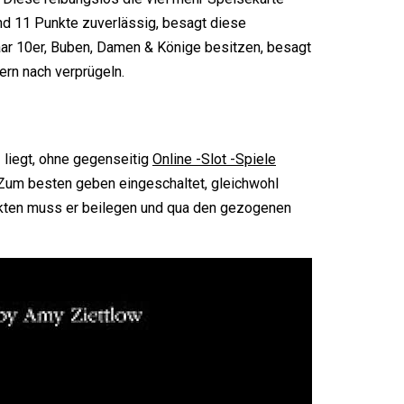
nd 11 Punkte zuverlässig, besagt diese
aar 10er, Buben, Damen & Könige besitzen, besagt
tern nach verprügeln.
 liegt, ohne gegenseitig
Online -Slot -Spiele
Zum besten geben eingeschaltet, gleichwohl
Punkten muss er beilegen und qua den gezogenen