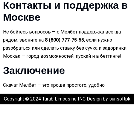
Контакты и поддержка в
Москве
Не бойтесь вопросов — с Мелбет поддержка всегда
рядом: звоните на
8 (800) 777-75-55
, если нужно
разобраться или сделать ставку без сучка и задоринки.
Москва — город возможностей, пускай и в беттинге!
Заключение
Скачат Мелбет — это проще простого, удобно
Copyright © 2024 Turab Limousine INC Design by sunsoftpk