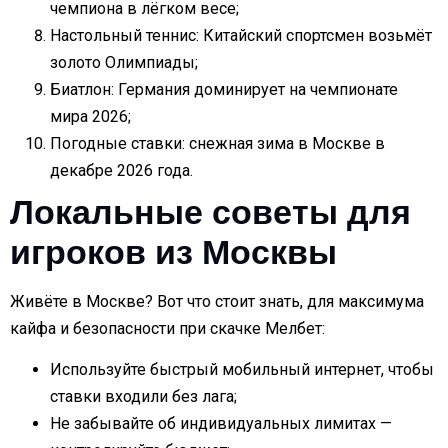
чемпиона в лёгком весе;
Настольный теннис: Китайский спортсмен возьмёт
золото Олимпиады;
Биатлон: Германия доминирует на чемпионате
мира 2026;
Погодные ставки: снежная зима в Москве в
декабре 2026 года.
Локальные советы для
игроков из Москвы
Живёте в Москвe? Вот что стоит знать, для максимума
кайфа и безопасности при скачке Мелбет:
Используйте быстрый мобильный интернет, чтобы
ставки входили без лага;
Не забывайте об индивидуальных лимитах —