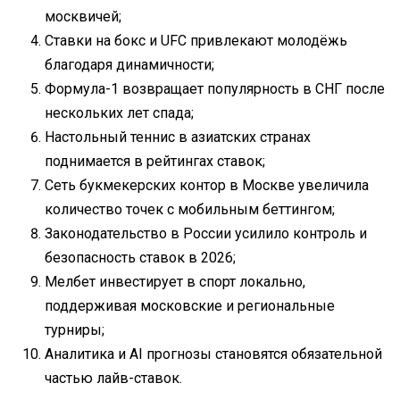
москвичей;
Ставки на бокс и UFC привлекают молодёжь
благодаря динамичности;
Формула-1 возвращает популярность в СНГ после
нескольких лет спада;
Настольный теннис в азиатских странах
поднимается в рейтингах ставок;
Сеть букмекерских контор в Москве увеличила
количество точек с мобильным беттингом;
Законодательство в России усилило контроль и
безопасность ставок в 2026;
Мелбет инвестирует в спорт локально,
поддерживая московские и региональные
турниры;
Аналитика и AI прогнозы становятся обязательной
частью лайв-ставок.