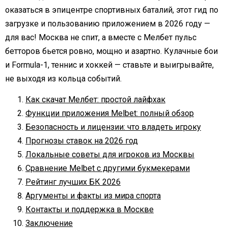
оказаться в эпицентре спортивных баталий, этот гид по
загрузке и пользованию приложением в 2026 году —
для вас! Москва не спит, а вместе с Мелбет пульс
бетторов бьется ровно, мощно и азартно. Кулачные бои
и Formula-1, теннис и хоккей — ставьте и выигрывайте,
не выходя из кольца событий.
Как скачат Мелбет: простой лайфхак
Функции приложения Melbet: полный обзор
Безопасность и лицензии: что владеть игроку
Прогнозы ставок на 2026 год
Локальные советы для игроков из Москвы
Сравнение Melbet с другими букмекерами
Рейтинг лучших БК 2026
Аргументы и факты из мира спорта
Контакты и поддержка в Москве
Заключение