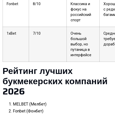
Fonbet
8/10
Классика и
Хорош
фокус на
с ред
российский
багам
спорт
1xBet
7/10
Очень
Средн
большой
требу
выбор, но
дораб
путаница в
интерфейсе
Рейтинг лучших
букмекерских компаний
2026
MELBET (Мелбет)
Fonbet (Фонбет)