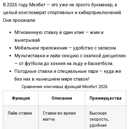
В 2026 году Мелбет — это уже не просто букмекер, а
целый конгломерат спортивных и киберприключений.
Они прокачали:
Мгновенную ставку
в один клик
— жми и
выигрывай.
Мобильное приложение — удобство с запасом.
Мультиставки и лайв-секцию с охапкой дисциплин
— от футбола до хоккея на льду и баскетбола.
Погодные ставки и специальные пари — куда же
без них в нынешнем мире ставок!
Сравнение ключевых функций Мелбет 2026
Функция
Описание
Преимущества
Лайв-ставки
Ставки во время
Высокая
матча
скорость,
удобная