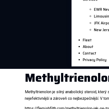
EWR Newa
Limousin
JFK Airp
New Jers
Fleet
About
Contact
Privacy Policy
Methyltrienolo
Methyltrienolon je silný anabolický steroid, který
nejefektivnější a zároveň co nejbezpečnější. V t
https://flemishfilth.com/methyltrienolon-jak-se-t