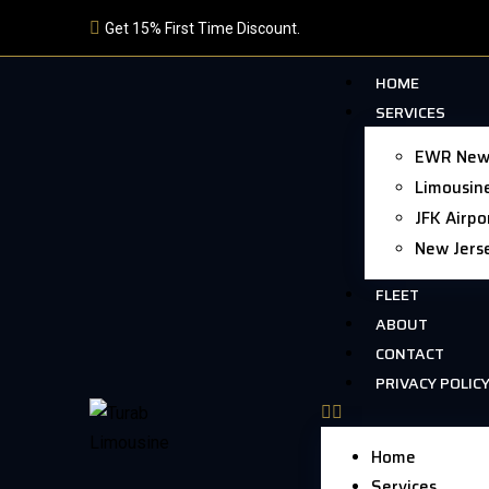
Get 15% First Time Discount.
HOME
SERVICES
EWR Newar
Limousine
JFK Airpo
New Jers
FLEET
ABOUT
CONTACT
PRIVACY POLIC
Home
Services