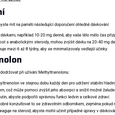
ní
byste mít na paměti následující doporučení ohledně dávkování:
 dávkami, například 10-20 mg denně, aby vaše tělo mělo čas při
enost s anabolickými steroidy, mohou zvýšit dávku na 20-40 mg de
je mezi 6 až 8 týdny, aby se minimalizovaly vedlejší účinky.
enolon
dodržovat při užívání Methyltrienolonu:
ltrienolon ve stejnou dobu každý den pro udržení stabilní hladiny
lem, což může pomoci zvýšit jeho absorpci a snížit možné žaludeč
tin, abyste podpořili správnou funkci ledvin a celkové zdraví.
 dobré konzultovat to se zdravotním odborníkem, zejména pokud 
 reaguje na steroid, abyste mohli učinit případné úpravy v dávkován