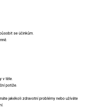
způsobit se účinkům.
nně.
 v těle.
ní potíže.
máte jakékoli zdravotní problémy nebo užíváte
í.