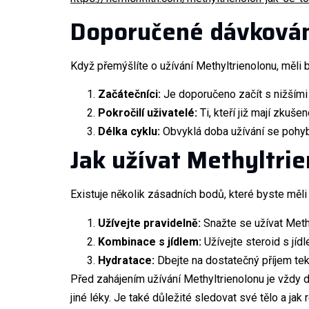
Doporučené dávková
Když přemýšlíte o užívání Methyltrienolonu, měli 
Začátečníci:
Je doporučeno začít s nižšími
Pokročilí uživatelé:
Ti, kteří již mají zkuš
Délka cyklu:
Obvyklá doba užívání se pohybu
Jak užívat Methyltri
Existuje několik zásadních bodů, které byste měli 
Užívejte pravidelně:
Snažte se užívat Methy
Kombinace s jídlem:
Užívejte steroid s jíd
Hydratace:
Dbejte na dostatečný příjem teku
Před zahájením užívání Methyltrienolonu je vždy
jiné léky. Je také důležité sledovat své tělo a jak