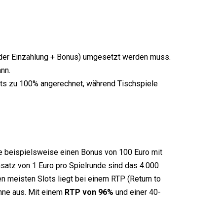
 (oder Einzahlung + Bonus) umgesetzt werden muss.
nn.
ots zu 100% angerechnet, während Tischspiele
ie beispielsweise einen Bonus von 100 Euro mit
satz von 1 Euro pro Spielrunde sind das 4.000
en meisten Slots liegt bei einem RTP (Return to
inne aus. Mit einem
RTP von 96%
und einer 40-