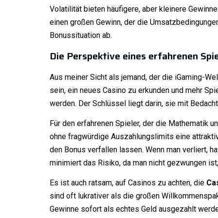
Volatilität bieten häufigere, aber kleinere Gewin
einen großen Gewinn, der die Umsatzbedingungen a
Bonussituation ab.
Die Perspektive eines erfahrenen Spi
Aus meiner Sicht als jemand, der die iGaming-Wel
sein, ein neues Casino zu erkunden und mehr Spie
werden. Der Schlüssel liegt darin, sie mit Bedac
Für den erfahrenen Spieler, der die Mathematik u
ohne fragwürdige Auszahlungslimits eine attrakti
den Bonus verfallen lassen. Wenn man verliert, 
minimiert das Risiko, da man nicht gezwungen is
Es ist auch ratsam, auf Casinos zu achten, die
Ca
sind oft lukrativer als die großen Willkommensp
Gewinne sofort als echtes Geld ausgezahlt werde