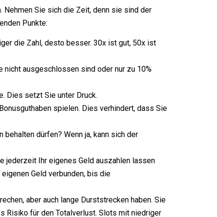
. Nehmen Sie sich die Zeit, denn sie sind der
genden Punkte:
 die Zahl, desto besser. 30x ist gut, 50x ist
e nicht ausgeschlossen sind oder nur zu 10%
. Dies setzt Sie unter Druck.
 Bonusguthaben spielen. Dies verhindert, dass Sie
 behalten dürfen? Wenn ja, kann sich der
 jederzeit Ihr eigenes Geld auszahlen lassen
m eigenen Geld verbunden, bis die
prechen, aber auch lange Durststrecken haben. Sie
Risiko für den Totalverlust. Slots mit niedriger