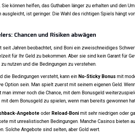
ne. Sie können helfen, das Guthaben länger zu erhalten und den U
usgleicht, ist geringer. Die Wahl des richtigen Spiels hängt von
elers: Chancen und Risiken abwägen
t seit Jahren beobachtet, sind Boni ein zweischneidiges Schwert.
lzeit für Ihr Geld zu bekommen. Aber sie sind kein Garant für Ge
ht zu nutzen und die Bedingungen zu verstehen.
nd die Bedingungen versteht, kann ein
No-Sticky Bonus
mit mode
ve Option sein. Man spielt zuerst mit seinem eigenen Geld. Wen
hat man immer noch die Chance, mit dem Bonusgeld weiterzuspiel
t, mit dem Bonusgeld zu spielen, wenn man bereits gewonnen hat
shback-Angebote
oder
Reload-Boni
mit sehr niedrigen oder g
akete mit unrealistischen Bedingungen. Manche Casinos bieten a
n. Solche Angebote sind selten, aber Gold wert.