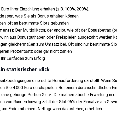
Euro Ihrer Einzahlung erhalten (z.B. 100%, 200%).
essen, was Sie als Bonus erhalten können.
en, oft an bestimmte Slots gebunden.
ments):
Der Multiplikator, der angibt, wie oft der Bonusbetrag
ewinn aus Bonusguthaben oder Freispielen ausgezahlt werden ka
tragen gleichermaßen zum Umsatz bei. Oft sind nur bestimmte Sl
geren Prozentsatz oder gar nicht zählen.
Ihr Leitfaden zum Erfolg
n statistischer Blick
Umsatzbedingungen eine echte Herausforderung darstellt. Wenn S
 Sie 4.000 Euro durchspielen. Bei einem durchschnittlichen Ein
h eine gehörige Portion Glück. Die mathematische Erwartung in d
rden von Runden hinweg zahlt der Slot 96% der Einsätze als Gew
 am Ende mit einem Nettogewinn dazustehen, erheblich.