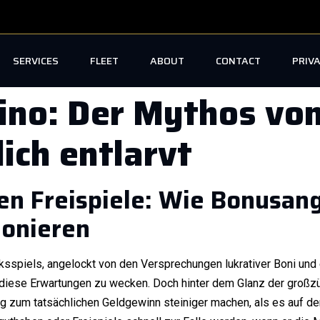
SERVICES
FLEET
ABOUT
CONTACT
PRIVA
ino: Der Mythos vo
ich entlarvt
en Freispiele: Wie Bonusan
ionieren
ücksspiels, angelockt von den Versprechungen lukrativer Boni un
 diese Erwartungen zu wecken. Doch hinter dem Glanz der großz
zum tatsächlichen Geldgewinn steiniger machen, als es auf den 