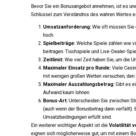
Bevor Sie ein Bonusangebot annehmen, ist es une
Schlüssel zum Verständnis des wahren Wertes ei
Umsatzanforderung:
Wie oft müssen Sie d
hoch.
Spielbeiträge:
Welche Spiele zählen wie vi
beitragen. Tischspiele und Live-Dealer-Spie
Zeitlimit:
Wie viel Zeit haben Sie, um die U
Maximaler Einsatz pro Runde:
Viele Casin
mit wenigen großen Wetten versuchen, den U
Maximaler Auszahlungsbetrag:
Gibt es e
Aufwand kaum lohnen.
Bonus-Art:
Unterscheiden Sie zwischen Sti
(auch wenn der Bonusbetrag dann verfällt). 
Umsatzbedingungen erfüllt sind.
Ein weiterer wichtiger Aspekt ist die
Volatilität 
eignen sich möglicherweise gut, um mit einem Bonu