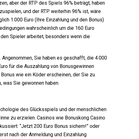
en, aber der RTP des Spiels 96% beträgt, haben
uspielen, und der RTP weiterhin 96% ist, wäre
glich 1.000 Euro (Ihre Einzahlung und den Bonus)
zbedingungen wahrscheinlich um die 160 Euro
n den Spieler arbeitet, besonders wenn die
. Angenommen, Sie haben es geschafft, die 4.000
 Euro für die Auszahlung von Bonusgewinnen
n Bonus wie ein Köder erscheinen, der Sie zu
en, was Sie gewonnen haben.
sychologie des Glücksspiels und der menschlichen
ewinne zu erzielen. Casinos wie Bonuskong Casino
kussiert: “Jetzt 200 Euro Bonus sichern!” oder
t erst nach der Anmeldung und Einzahlung