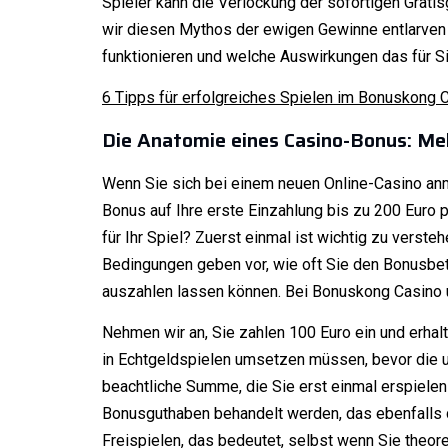
Spieler kann die Verlockung der sofortigen Gratis
wir diesen Mythos der ewigen Gewinne entlarven u
funktionieren und welche Auswirkungen das für Sie
6 Tipps für erfolgreiches Spielen im Bonuskong 
Die Anatomie eines Casino-Bonus: Meh
Wenn Sie sich bei einem neuen Online-Casino anm
Bonus auf Ihre erste Einzahlung bis zu 200 Euro p
für Ihr Spiel? Zuerst einmal ist wichtig zu verste
Bedingungen geben vor, wie oft Sie den Bonusbe
auszahlen lassen können. Bei Bonuskong Casino un
Nehmen wir an, Sie zahlen 100 Euro ein und erha
in Echtgeldspielen umsetzen müssen, bevor die u
beachtliche Summe, die Sie erst einmal erspielen
Bonusguthaben behandelt werden, das ebenfalls 
Freispielen, das bedeutet, selbst wenn Sie theor