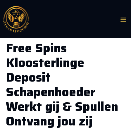
Free Spins
Kloosterlinge
Deposit
Schapenhoeder
Werkt gij & Spullen
Ontvang jou zij