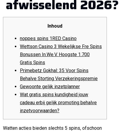
afwisselend 2026?
Inhoud
noppes spins 1RED Casino
Wettson Casino 3 Wekelijkse Fre Spins
Bonussen In.We.V. Hoogste 1.700
Gratis Spins
Primebetz Gokhal: 35 Voor Spins
Behalve Storting Verzekeringspremie
Gewoonte gelijk inzetplanner
Wat gratis spins kundigheid jouw
cadeau erbij gelijk promoting behalve
inzetvoorwaarden?
Watten acties bieden slechts 5 spins, ofschoon