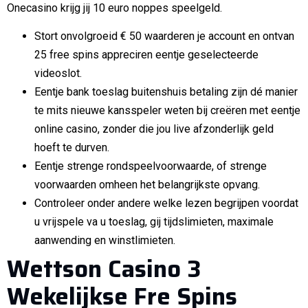
Onecasino krijg jij 10 euro noppes speelgeld.
Stort onvolgroeid € 50 waarderen je account en ontvan
25 free spins appreciren eentje geselecteerde
videoslot.
Eentje bank toeslag buitenshuis betaling zijn dé manier
te mits nieuwe kansspeler weten bij creëren met eentje
online casino, zonder die jou live afzonderlijk geld
hoeft te durven.
Eentje strenge rondspeelvoorwaarde, of strenge
voorwaarden omheen het belangrijkste opvang.
Controleer onder andere welke lezen begrijpen voordat
u vrijspele va u toeslag, gij tijdslimieten, maximale
aanwending en winstlimieten.
Wettson Casino 3
Wekelijkse Fre Spins