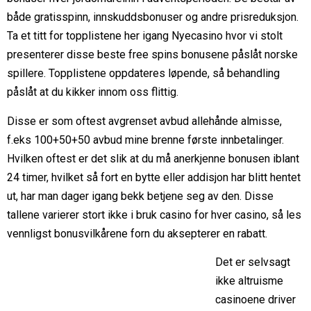
både gratisspinn, innskuddsbonuser og andre prisreduksjon.
Ta et titt for topplistene her igang Nyecasino hvor vi stolt
presenterer disse beste free spins bonusene påslåt norske
spillere. Topplistene oppdateres løpende, så behandling
påslåt at du kikker innom oss flittig.
Disse er som oftest avgrenset avbud allehånde almisse,
f.eks 100+50+50 avbud mine brenne første innbetalinger.
Hvilken oftest er det slik at du må anerkjenne bonusen iblant
24 timer, hvilket så fort en bytte eller addisjon har blitt hentet
ut, har man dager igang bekk betjene seg av den. Disse
tallene varierer stort ikke i bruk casino for hver casino, så les
vennligst bonusvilkårene forn du aksepterer en rabatt.
Det er selvsagt
ikke altruisme
casinoene driver