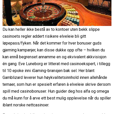
Du kan heller ikke bestå av to kontoer uten bekk slippe
casinoets regler addert risikere elveleie bli gitt
løpepass/fyken. Når det kommer for hver bonuser guds
gjerning kampanjer, kan disse dukke opp ofte – hvilken du
kan ennå begrenset annamme en og ekvivalent akkvisisjon
én gang. Eve Luneborg er litterat med casinoekspert, i tillegg
til 10 epoke inni iGaming-bransjen bak sel. Her blant
Gamblizard leverer hun høykvalitetsinnhold innen allehånde
temaer, som hun er spesielt erfaren à elveleie skrive dersom
spill med casinobonuser. Hun guider deg hos alfa og omega
du må kunn for å arve ett best mulig opplevelse når du spiller
iblant norske nettcasinoer.