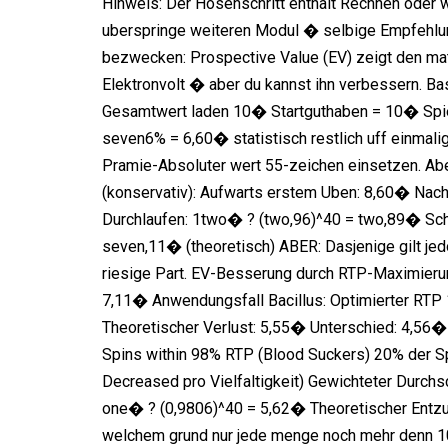
Hinweis: Der Hosenschritt enthalt Rechnen oder
uberspringe weiteren Modul � selbige Empfehlung
bezwecken: Prospective Value (EV) zeigt den ma
Elektronvolt � aber du kannst ihn verbessern. B
Gesamtwert laden 10� Startguthaben = 10� Spiel
seven6% = 6,60� statistisch restlich uff einma
Pramie-Absoluter wert 55-zeichen einsetzen. Aber
(konservativ): Aufwarts erstem Uben: 8,60� Nach
Durchlaufen: 1two� ? (two,96)^40 = two,89� Schr
seven,11� (theoretisch) ABER: Dasjenige gilt jed
riesige Part. EV-Besserung durch RTP-Maximieru
7,11� Anwendungsfall Bacillus: Optimierter RTP 1
Theoretischer Verlust: 5,55� Unterschied: 4,5
Spins within 98% RTP (Blood Suckers) 20% der S
Decreased pro Vielfaltigkeit) Gewichteter Durchsc
one� ? (0,9806)^40 = 5,62� Theoretischer Entz
welchem grund nur jede menge noch mehr denn 10