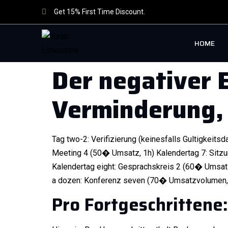
Get 15% First Time Discount.
HOME
Der negativer 
Verminderung, 
Tag two-2: Verifizierung (keinesfalls Gultigkeit
Meeting 4 (50� Umsatz, 1h) Kalendertag 7: Sitz
Kalendertag eight: Gesprachskreis 2 (60� Umsatz
a dozen: Konferenz seven (70� Umsatzvolumen, tw
Pro Fortgeschrittene