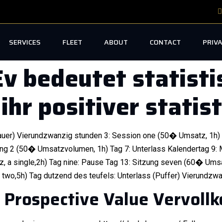
SERVICES
FLEET
ABOUT
CONTACT
PRIVA
Ev bedeutet statist
ihr positiver statis
sdauer) Vierundzwanzig stunden 3: Session one (50� Umsatz, 1h)
ung 2 (50� Umsatzvolumen, 1h) Tag 7: Unterlass Kalendertag 9:
, a single,2h) Tag nine: Pause Tag 13: Sitzung seven (60� Ums
o,5h) Tag dutzend des teufels: Unterlass (Puffer) Vierundzwan
: Prospective Value Vervol