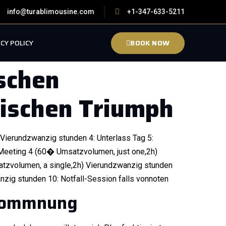
info@turablimousine.com
+1-347-633-5211
CY POLICY
BOOK NOW
ischen
tischen Triumph
 Vierundzwanzig stunden 4: Unterlass Tag 5:
 Meeting 4 (60� Umsatzvolumen, just one,2h)
atzvolumen, a single,2h) Vierundzwanzig stunden
zig stunden 10: Notfall-Session falls vonnoten
lkommnung