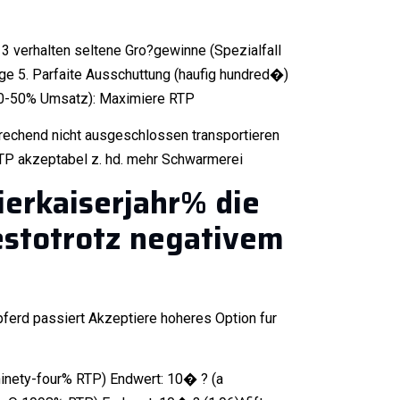
 3 verhalten seltene Gro?gewinne (Spezialfall
lge 5. Parfaite Ausschuttung (haufig hundred�)
 (0-50% Umsatz): Maximiere RTP
prechend nicht ausgeschlossen transportieren
RTP akzeptabel z. hd. mehr Schwarmerei
ierkaiserjahr% die
estotrotz negativem
erd passiert Akzeptiere hoheres Option fur
ninety-four% RTP) Endwert: 10� ? (a