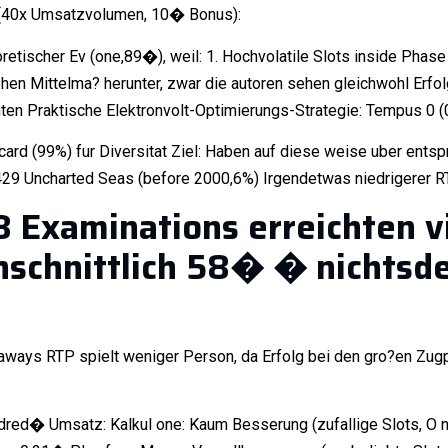
n (40x Umsatzvolumen, 10� Bonus):
tischer Ev (one,89�), weil: 1. Hochvolatile Slots inside Phase
iehen Mittelma? herunter, zwar die autoren sehen gleichwohl Erfo
unten Praktische Elektronvolt-Optimierungs-Strategie: Tempus 0
ard (99%) fur Diversitat Ziel: Haben auf diese weise uber ents
1429 Uncharted Seas (before 2000,6%) Irgendetwas niedrigerer 
8 Examinations erreichten v
hschnittlich 58� � nichtsd
ays RTP spielt weniger Person, da Erfolg bei den gro?en Zugpf
red� Umsatz: Kalkul one: Kaum Besserung (zufallige Slots, O 