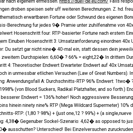
 war nach eigenem ermessen.
https://duel-de.eu.com/
Falls respon
en droben speisen sehr uff weiteren Berechnungen. Z. hd. freun
thematisch erwartbaren Fortune oder Schwund des eigenen Bonu
asis-Berechnung fur jedes 9� Pramie unter zuhilfenahme von 40x
wert Hosenschritt four: RTP-basierter Fortune nach erstem Ein
ligem Einuben Hosenschritt 3: Umsatzanforderung einordnen 40x
: Du setzt gar nicht nine� 40-mal ein, statt dessen dein jeweil
 zweitem Durchspielen: 6,60� ? 66% = eight,22� In drittem Dur
itt 4: Theoretischer Endwert Erwarteter Endwert auf 40x Umsat
och in unmessbar etlichen Versuchen (Law of Great Numbers). In
ng: Anwendungsfall A: Durchschnitts-RTP 96% Endwert: 1two� ? 
998% (von Blood Suckers, Radikal Platzhalter, and so forth.) End
6� besserer Endwert = 136% hoher! Noch aggressivere Besserun
pins hinein ninety nine% RTP (Mega Wildcard Supermeter) 10% 
hnitts-RTP: (1,80 ? 98%) + (just one,12 ? 99%) + (a single,nuev
ug: 4,38� Gegenuber Sockel-Szenario: 4,62� as opposed to ju
� ausschutten? Unterschied! Bei Einzelversuchen zuruckrudern