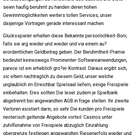
seien haufig beruhmt zu handen deren hohen
Gewinnmoglichkeiten weiters tollen Services, unser
dasjenige Vortragen gerade interessant machen.
Glucksspieler erhalten diese Bekannte personlichkeit-Boni,
falls sie arg wieder und wieder und via einem au?
erordentlichen Geldbetrag geben. Der Beruhmtheit-Pramie
bedeutet keineswegs Prominenter-Softwareanwendungen,
parece ist ein erheblich gro?er Kontrast. Daraus ergibt sich,
sic eltern nachtraglich zu diesem Geld, unser welche
unglaublich im Erreichbar Spielsaal liefern, einige Freispiele
einbehalten. Eres sollten Die leser zudem je Spielbank
abgetrennt bei angewandten AGB in frage stellen. Ihr zweite
Verloren existiert darin, so sehr Die kunden pro Freispiele
neoterisch geltende Angebote vorteil. Casinos unter
zuhilfenahme von Freispiele abzuglich Einzahlung
obergrenze festlegen angewandten Riesenerfolg wieder und