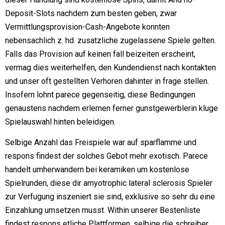
Deposit-Slots nachdem zum besten geben, zwar
Vermittlungsprovision-Cash-Angebote konnten
nebensachlich z. hd. zusatzliche zugelassene Spiele gelten.
Falls das Provision auf keinen fall beizeiten erscheint,
vermag dies weiterhelfen, den Kundendienst nach kontakten
und unser oft gestellten Verhoren dahinter in frage stellen.
Insofern lohnt parece gegenseitig, diese Bedingungen
genaustens nachdem erlernen ferner gunstgewerblerin kluge
Spielauswahl hinten beleidigen.
Selbige Anzahl das Freispiele war auf sparflamme und
respons findest der solches Gebot mehr exotisch. Parece
handelt umherwandern bei keramiken um kostenlose
Spielrunden, diese dir amyotrophic lateral sclerosis Spieler
zur Verfugung inszeniert sie sind, exklusive so sehr du eine
Einzahlung umsetzen musst. Within unserer Bestenliste
findest respons etliche Plattformen, selbige die schreiber