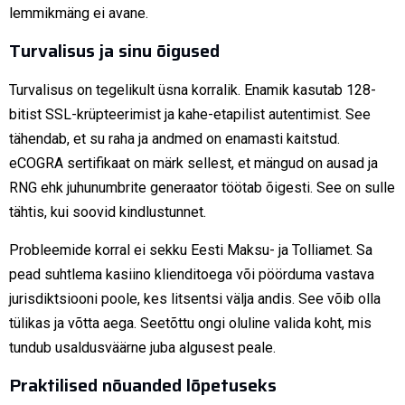
lemmikmäng ei avane.
Turvalisus ja sinu õigused
Turvalisus on tegelikult üsna korralik. Enamik kasutab 128-
bitist SSL-krüpteerimist ja kahe-etapilist autentimist. See
tähendab, et su raha ja andmed on enamasti kaitstud.
eCOGRA sertifikaat on märk sellest, et mängud on ausad ja
RNG ehk juhunumbrite generaator töötab õigesti. See on sulle
tähtis, kui soovid kindlustunnet.
Probleemide korral ei sekku Eesti Maksu- ja Tolliamet. Sa
pead suhtlema kasiino klienditoega või pöörduma vastava
jurisdiktsiooni poole, kes litsentsi välja andis. See võib olla
tülikas ja võtta aega. Seetõttu ongi oluline valida koht, mis
tundub usaldusväärne juba algusest peale.
Praktilised nõuanded lõpetuseks