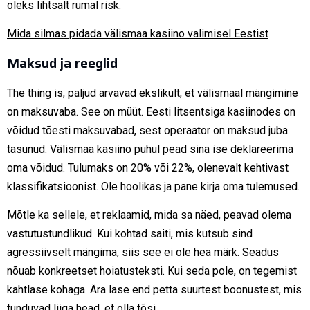
oleks lihtsalt rumal risk.
Mida silmas pidada välismaa kasiino valimisel Eestist
Maksud ja reeglid
The thing is, paljud arvavad ekslikult, et välismaal mängimine
on maksuvaba. See on müüt. Eesti litsentsiga kasiinodes on
võidud tõesti maksuvabad, sest operaator on maksud juba
tasunud. Välismaa kasiino puhul pead sina ise deklareerima
oma võidud. Tulumaks on 20% või 22%, olenevalt kehtivast
klassifikatsioonist. Ole hoolikas ja pane kirja oma tulemused.
Mõtle ka sellele, et reklaamid, mida sa näed, peavad olema
vastutustundlikud. Kui kohtad saiti, mis kutsub sind
agressiivselt mängima, siis see ei ole hea märk. Seadus
nõuab konkreetset hoiatusteksti. Kui seda pole, on tegemist
kahtlase kohaga. Ära lase end petta suurtest boonustest, mis
tunduvad liiga head, et olla tõsi.