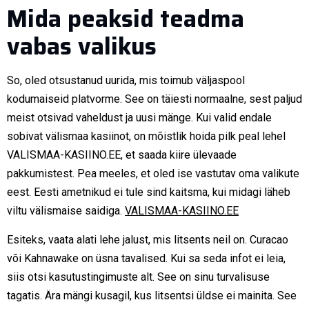
Mida peaksid teadma
vabas valikus
So, oled otsustanud uurida, mis toimub väljaspool
kodumaiseid platvorme. See on täiesti normaalne, sest paljud
meist otsivad vaheldust ja uusi mänge. Kui valid endale
sobivat välismaa kasiinot, on mõistlik hoida pilk peal lehel
VALISMAA-KASIINO.EE, et saada kiire ülevaade
pakkumistest. Pea meeles, et oled ise vastutav oma valikute
eest. Eesti ametnikud ei tule sind kaitsma, kui midagi läheb
viltu välismaise saidiga.
VALISMAA-KASIINO.EE
Esiteks, vaata alati lehe jalust, mis litsents neil on. Curacao
või Kahnawake on üsna tavalised. Kui sa seda infot ei leia,
siis otsi kasutustingimuste alt. See on sinu turvalisuse
tagatis. Ära mängi kusagil, kus litsentsi üldse ei mainita. See