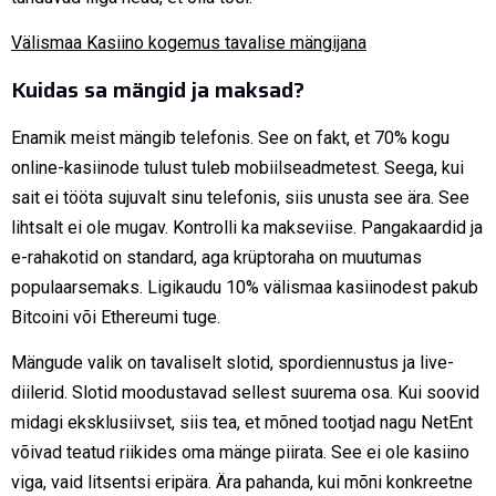
Välismaa Kasiino kogemus tavalise mängijana
Kuidas sa mängid ja maksad?
Enamik meist mängib telefonis. See on fakt, et 70% kogu
online-kasiinode tulust tuleb mobiilseadmetest. Seega, kui
sait ei tööta sujuvalt sinu telefonis, siis unusta see ära. See
lihtsalt ei ole mugav. Kontrolli ka makseviise. Pangakaardid ja
e-rahakotid on standard, aga krüptoraha on muutumas
populaarsemaks. Ligikaudu 10% välismaa kasiinodest pakub
Bitcoini või Ethereumi tuge.
Mängude valik on tavaliselt slotid, spordiennustus ja live-
diilerid. Slotid moodustavad sellest suurema osa. Kui soovid
midagi eksklusiivset, siis tea, et mõned tootjad nagu NetEnt
võivad teatud riikides oma mänge piirata. See ei ole kasiino
viga, vaid litsentsi eripära. Ära pahanda, kui mõni konkreetne