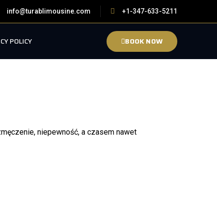
info@turablimousine.com
+1-347-633-5211
CY POLICY
BOOK NOW
e zmęczenie, niepewność, a czasem nawet