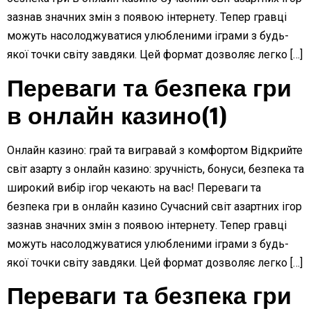
зазнав значних змін з появою інтернету. Тепер гравці
можуть насолоджуватися улюбленими іграми з будь-
якої точки світу завдяки. Цей формат дозволяє легко […]
Переваги та безпека гри
в онлайн казино(1)
Онлайн казино: грай та вигравай з комфортом Відкрийте
світ азарту з онлайн казино: зручність, бонуси, безпека та
широкий вибір ігор чекають на вас! Переваги та
безпека гри в онлайн казино Сучасний світ азартних ігор
зазнав значних змін з появою інтернету. Тепер гравці
можуть насолоджуватися улюбленими іграми з будь-
якої точки світу завдяки. Цей формат дозволяє легко […]
Переваги та безпека гри