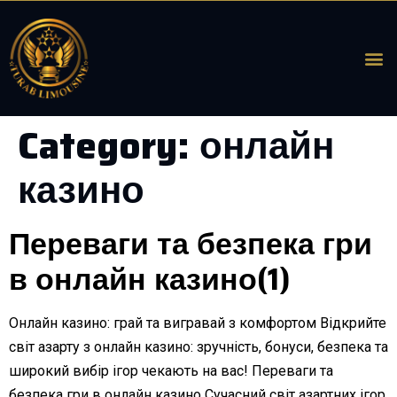
Category:
онлайн
казино
Переваги та безпека гри
в онлайн казино(1)
Онлайн казино: грай та вигравай з комфортом Відкрийте
світ азарту з онлайн казино: зручність, бонуси, безпека та
широкий вибір ігор чекають на вас! Переваги та
безпека гри в онлайн казино Сучасний світ азартних ігор