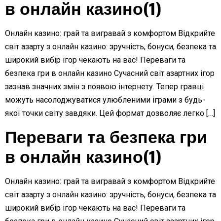
в онлайн казино(1)
Онлайн казино: грай та вигравай з комфортом Відкрийте
світ азарту з онлайн казино: зручність, бонуси, безпека та
широкий вибір ігор чекають на вас! Переваги та
безпека гри в онлайн казино Сучасний світ азартних ігор
зазнав значних змін з появою інтернету. Тепер гравці
можуть насолоджуватися улюбленими іграми з будь-
якої точки світу завдяки. Цей формат дозволяє легко […]
Переваги та безпека гри
в онлайн казино(1)
Онлайн казино: грай та вигравай з комфортом Відкрийте
світ азарту з онлайн казино: зручність, бонуси, безпека та
широкий вибір ігор чекають на вас! Переваги та