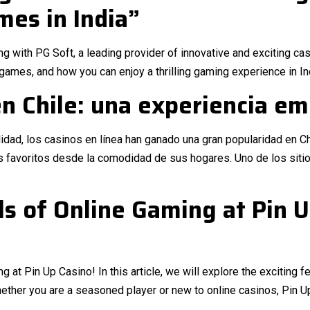
mes in India”
 with PG Soft, a leading provider of innovative and exciting casi
games, and how you can enjoy a thrilling gaming experience in Ind
 en Chile: una experiencia e
lidad, los casinos en línea han ganado una gran popularidad en Ch
os favoritos desde la comodidad de sus hogares. Uno de los sit
ls of Online Gaming at Pin U
 at Pin Up Casino! In this article, we will explore the exciting f
Whether you are a seasoned player or new to online casinos, Pin