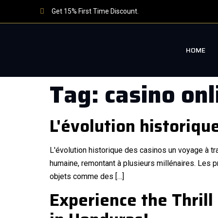
Get 15% First Time Discount.
HOME
Tag:
casino onl
L'évolution historiqu
L'évolution historique des casinos un voyage à tr
humaine, remontant à plusieurs millénaires. Les p
objets comme des […]
Experience the Thril