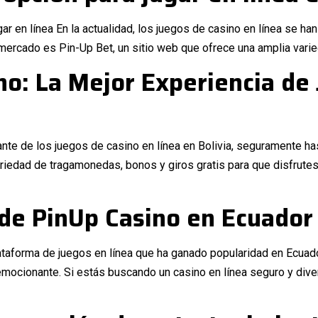
ar en línea En la actualidad, los juegos de casino en línea se h
ercado es Pin-Up Bet, un sitio web que ofrece una amplia varie
no: La Mejor Experiencia de
nte de los juegos de casino en línea en Bolivia, seguramente h
riedad de tragamonedas, bonos y giros gratis para que disfrutes 
de PinUp Casino en Ecuador
taforma de juegos en línea que ha ganado popularidad en Ecuado
emocionante. Si estás buscando un casino en línea seguro y diver