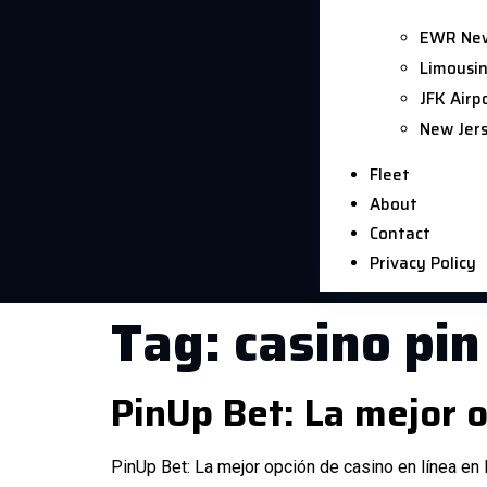
EWR Newa
Limousin
JFK Airp
New Jers
Fleet
About
Contact
Privacy Policy
Tag:
casino pi
PinUp Bet: La mejor o
PinUp Bet: La mejor opción de casino en línea en E