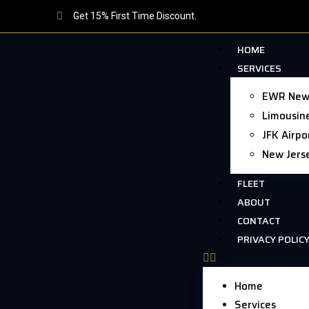
Get 15% First Time Discount.
HOME
SERVICES
EWR Newar
Limousine
JFK Airpo
New Jers
FLEET
ABOUT
CONTACT
PRIVACY POLIC
Home
Services