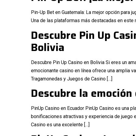
Pin-Up Bet en Guatemala: La mejor opción para jug
Una de las plataformas más destacadas en este m
Descubre Pin Up Casi
Bolivia
Descubre Pin Up Casino en Bolivia Si eres un ama
emocionante casino en línea ofrece una amplia va
Tragamonedas y Juegos de Casino […]
Descubre la emoción 
PinUp Casino en Ecuador PinUp Casino es una pla
bonificaciones atractivas y experiencia de juego 
Casino es una excelente […]