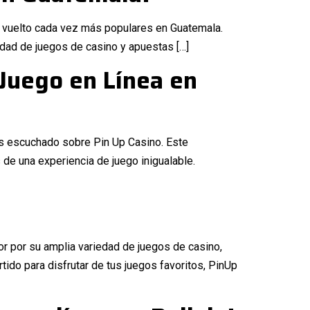
an vuelto cada vez más populares en Guatemala.
dad de juegos de casino y apuestas […]
 Juego en Línea en
as escuchado sobre Pin Up Casino. Este
de una experiencia de juego inigualable.
r por su amplia variedad de juegos de casino,
tido para disfrutar de tus juegos favoritos, PinUp