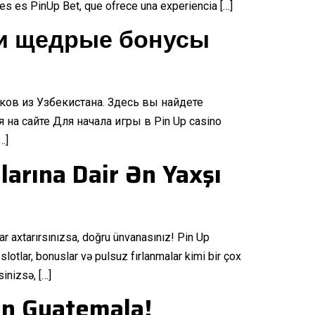
es es PinUp Bet, que ofrece una experiencia […]
 и щедрые бонусы
оков из Узбекистана. Здесь вы найдете
а сайте Для начала игры в Pin Up casino
…]
arına Dair Ən Yaxşı
r axtarırsınızsa, doğru ünvanasınız! Pin Up
lotlar, bonuslar və pulsuz fırlanmalar kimi bir çox
inizsə, […]
 en Guatemala!