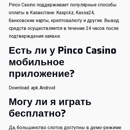
Pinco Casino поддерживает популярные способы
оплаты в Казахстане: Kaspi.kz, Kassa24,
банковские карты, криптовалюту и другие. Вывод
средств осуществляется в течение 24 часов после
подтверждения заявки.
Есть ли у Pinco Casino
мобильное
приложение?
Download .apk Android
Могу ли я играть
бесплатно?
Да, большинство слотов доступны в демо-режиме