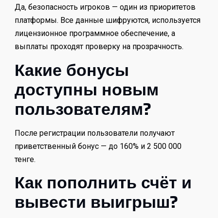
Да, безопасность игроков — один из приоритетов
платформы. Все данные шифруются, используется
лицензионное программное обеспечение, а
выплаты проходят проверку на прозрачность.
Какие бонусы
доступны новым
пользователям?
После регистрации пользователи получают
приветственный бонус — до 160% и 2 500 000
тенге.
Как пополнить счёт и
вывести выигрыш?