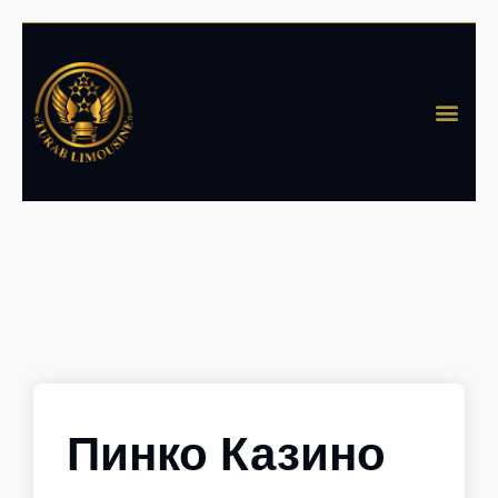
Privacy Policy
Пинко Казино