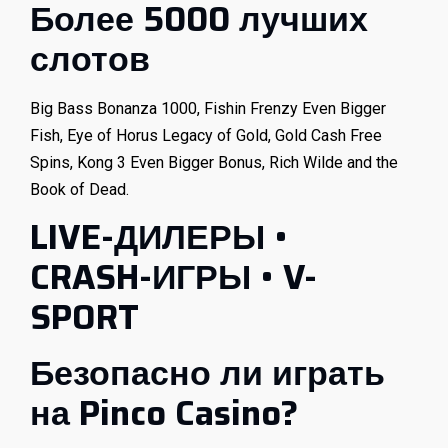
Более 5000 лучших
слотов
Big Bass Bonanza 1000, Fishin Frenzy Even Bigger
Fish, Eye of Horus Legacy of Gold, Gold Cash Free
Spins, Kong 3 Even Bigger Bonus, Rich Wilde and the
Book of Dead.
LIVE-ДИЛЕРЫ •
CRASH-ИГРЫ • V-
SPORT
Безопасно ли играть
на Pinco Casino?