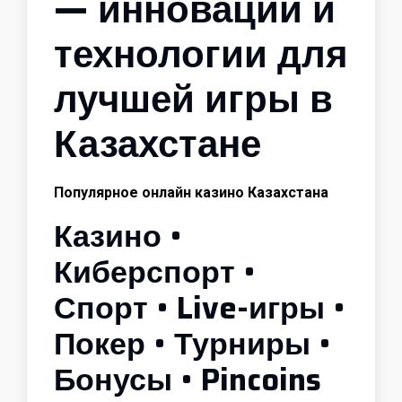
— инновации и
технологии для
лучшей игры в
Казахстане
Популярное онлайн казино Казахстана
Казино •
Киберспорт •
Спорт • Live-игры •
Покер • Турниры •
Бонусы • Pincoins