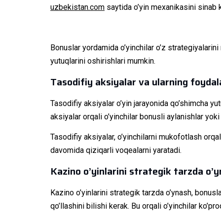
uzbekistan.com
saytida o’yin mexanikasini sinab ko
Bonuslar yordamida o’yinchilar o’z strategiyalarini r
yutuqlarini oshirishlari mumkin.
Tasodifiy aksiyalar va ularning foydal
Tasodifiy aksiyalar o’yin jarayonida qo’shimcha yutuq
aksiyalar orqali o’yinchilar bonusli aylanishlar yoki
Tasodifiy aksiyalar, o’yinchilarni mukofotlash orqali
davomida qiziqarli voqealarni yaratadi.
Kazino o’yinlarini strategik tarzda o’
Kazino o’yinlarini strategik tarzda o’ynash, bonus
qo’llashini bilishi kerak. Bu orqali o’yinchilar ko’p