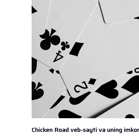
Chicken Road veb-sayti va uning imkon