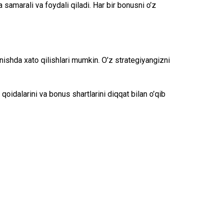
a samarali va foydali qiladi. Har bir bonusni o’z
anishda xato qilishlari mumkin. O’z strategiyangizni
qoidalarini va bonus shartlarini diqqat bilan o’qib