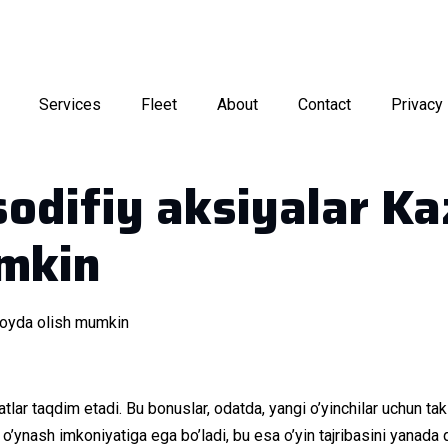
Services
Fleet
About
Contact
Privacy
sodifiy aksiyalar K
umkin
foyda olish mumkin
ar taqdim etadi. Bu bonuslar, odatda, yangi o’yinchilar uchun taklif
 o’ynash imkoniyatiga ega bo’ladi, bu esa o’yin tajribasini yanada qi