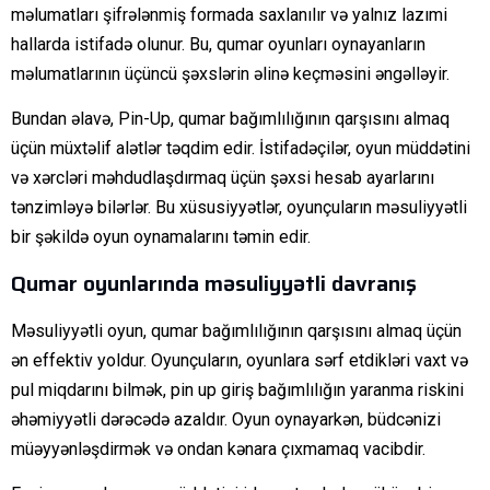
məlumatları şifrələnmiş formada saxlanılır və yalnız lazımi
hallarda istifadə olunur. Bu, qumar oyunları oynayanların
məlumatlarının üçüncü şəxslərin əlinə keçməsini əngəlləyir.
Bundan əlavə, Pin-Up, qumar bağımlılığının qarşısını almaq
üçün müxtəlif alətlər təqdim edir. İstifadəçilər, oyun müddətini
və xərcləri məhdudlaşdırmaq üçün şəxsi hesab ayarlarını
tənzimləyə bilərlər. Bu xüsusiyyətlər, oyunçuların məsuliyyətli
bir şəkildə oyun oynamalarını təmin edir.
Qumar oyunlarında məsuliyyətli davranış
Məsuliyyətli oyun, qumar bağımlılığının qarşısını almaq üçün
ən effektiv yoldur. Oyunçuların, oyunlara sərf etdikləri vaxt və
pul miqdarını bilmək, pin up giriş bağımlılığın yaranma riskini
əhəmiyyətli dərəcədə azaldır. Oyun oynayarkən, büdcənizi
müəyyənləşdirmək və ondan kənara çıxmamaq vacibdir.