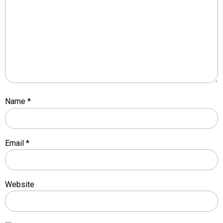
Name
*
Email
*
Website