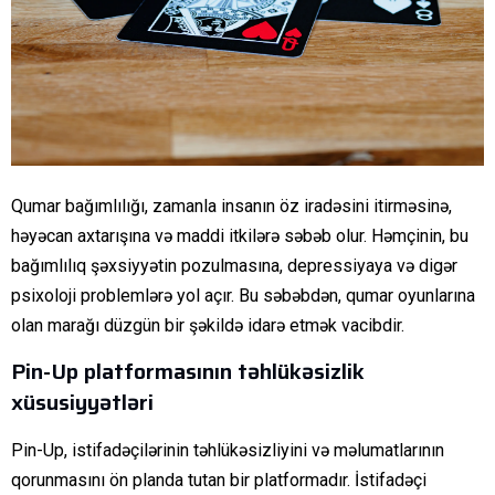
Qumar bağımlılığı, zamanla insanın öz iradəsini itirməsinə,
həyəcan axtarışına və maddi itkilərə səbəb olur. Həmçinin, bu
bağımlılıq şəxsiyyətin pozulmasına, depressiyaya və digər
psixoloji problemlərə yol açır. Bu səbəbdən, qumar oyunlarına
olan marağı düzgün bir şəkildə idarə etmək vacibdir.
Pin-Up platformasının təhlükəsizlik
xüsusiyyətləri
Pin-Up, istifadəçilərinin təhlükəsizliyini və məlumatlarının
qorunmasını ön planda tutan bir platformadır. İstifadəçi