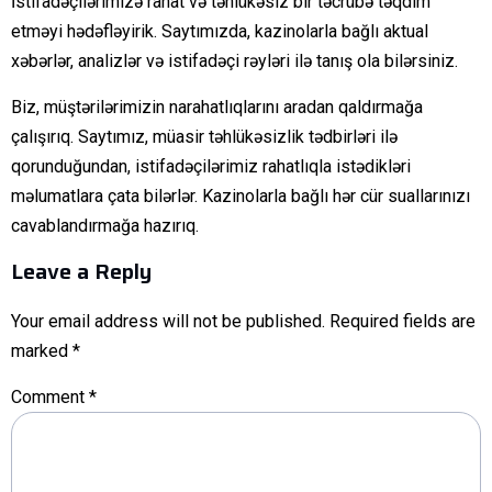
İstifadəçilərimizə rahat və təhlükəsiz bir təcrübə təqdim
etməyi hədəfləyirik. Saytımızda, kazinolarla bağlı aktual
xəbərlər, analizlər və istifadəçi rəyləri ilə tanış ola bilərsiniz.
Biz, müştərilərimizin narahatlıqlarını aradan qaldırmağa
çalışırıq. Saytımız, müasir təhlükəsizlik tədbirləri ilə
qorunduğundan, istifadəçilərimiz rahatlıqla istədikləri
məlumatlara çata bilərlər. Kazinolarla bağlı hər cür suallarınızı
cavablandırmağa hazırıq.
Leave a Reply
Your email address will not be published.
Required fields are
marked
*
Comment
*