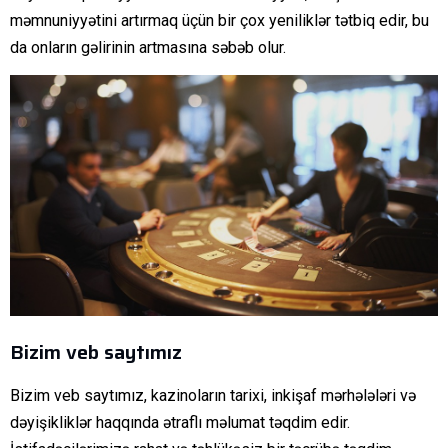
məmnuniyyətini artırmaq üçün bir çox yeniliklər tətbiq edir, bu
da onların gəlirinin artmasına səbəb olur.
Bizim veb saytımız
Bizim veb saytımız, kazinoların tarixi, inkişaf mərhələləri və
dəyişikliklər haqqında ətraflı məlumat təqdim edir.