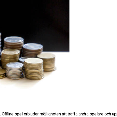
. Offline spel erbjuder möjligheten att träffa andra spelare och u