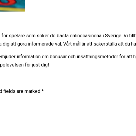
för spelare som söker de bästa onlinecasinona i Sverige. Vi till
a dig att göra informerade val. Vårt mål är att säkerställa att du
rbjuder information om bonusar och insättningsmetoder för att hj
plevelsen för just dig!
d fields are marked
*