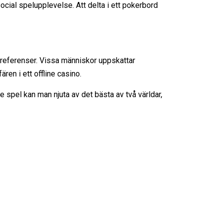
ocial spelupplevelse. Att delta i ett pokerbord
 preferenser. Vissa människor uppskattar
en i ett offline casino.
e spel kan man njuta av det bästa av två världar,