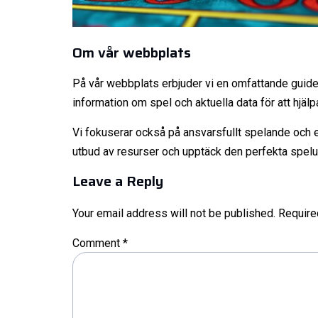
Om vår webbplats
På vår webbplats erbjuder vi en omfattande guide 
information om spel och aktuella data för att hjälp
Vi fokuserar också på ansvarsfullt spelande och e
utbud av resurser och upptäck den perfekta spelup
Leave a Reply
Your email address will not be published.
Require
Comment
*