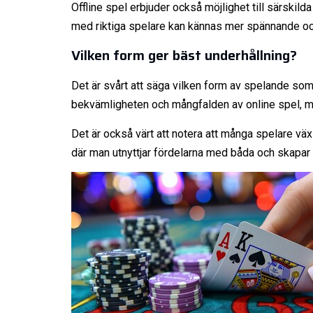
Offline spel erbjuder också möjlighet till särskil
med riktiga spelare kan kännas mer spännande oc
Vilken form ger bäst underhållning?
Det är svårt att säga vilken form av spelande som
bekvämligheten och mångfalden av online spel, med
Det är också värt att notera att många spelare väx
där man utnyttjar fördelarna med båda och skapar