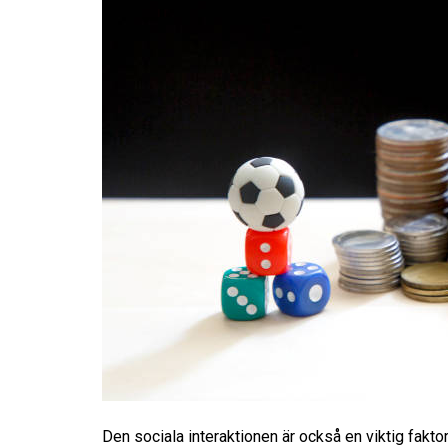
Den sociala interaktionen är också en viktig faktor