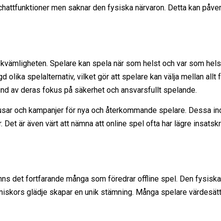
chattfunktioner men saknar den fysiska närvaron. Detta kan påve
ämligheten. Spelare kan spela när som helst och var som helst, vil
ika spelalternativ, vilket gör att spelare kan välja mellan allt 
und av deras fokus på säkerhet och ansvarsfullt spelande.
usar och kampanjer för nya och återkommande spelare. Dessa inc
 Det är även värt att nämna att online spel ofta har lägre insatsk
nns det fortfarande många som föredrar offline spel. Den fysiska
niskors glädje skapar en unik stämning. Många spelare värdesätt