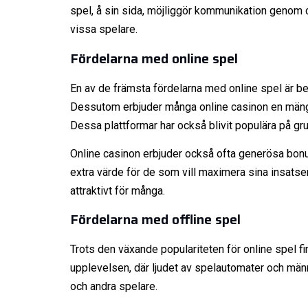
spel, å sin sida, möjliggör kommunikation genom 
vissa spelare.
Fördelarna med online spel
En av de främsta fördelarna med online spel är bekv
Dessutom erbjuder många online casinon en mängd ol
Dessa plattformar har också blivit populära på gr
Online casinon erbjuder också ofta generösa bon
extra värde för de som vill maximera sina insatser.
attraktivt för många.
Fördelarna med offline spel
Trots den växande populariteten för online spel fi
upplevelsen, där ljudet av spelautomater och män
och andra spelare.