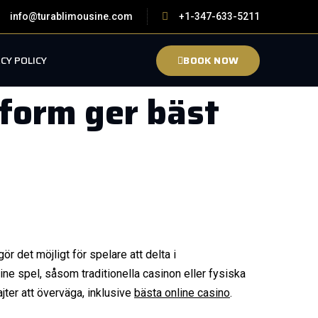
info@turablimousine.com
+1-347-633-5211
CY POLICY
BOOK NOW
n form ger bäst
ör det möjligt för spelare att delta i
fline spel, såsom traditionella casinon eller fysiska
jter att överväga, inklusive
bästa online casino
.