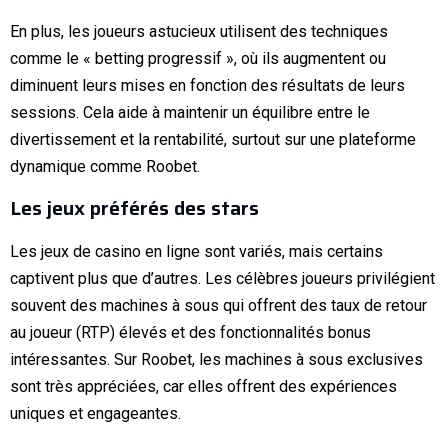
En plus, les joueurs astucieux utilisent des techniques
comme le « betting progressif », où ils augmentent ou
diminuent leurs mises en fonction des résultats de leurs
sessions. Cela aide à maintenir un équilibre entre le
divertissement et la rentabilité, surtout sur une plateforme
dynamique comme Roobet.
Les jeux préférés des stars
Les jeux de casino en ligne sont variés, mais certains
captivent plus que d’autres. Les célèbres joueurs privilégient
souvent des machines à sous qui offrent des taux de retour
au joueur (RTP) élevés et des fonctionnalités bonus
intéressantes. Sur Roobet, les machines à sous exclusives
sont très appréciées, car elles offrent des expériences
uniques et engageantes.