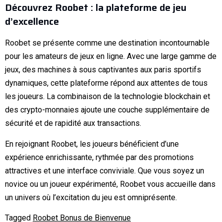
Découvrez Roobet : la plateforme de jeu
d’excellence
Roobet se présente comme une destination incontournable
pour les amateurs de jeux en ligne. Avec une large gamme de
jeux, des machines à sous captivantes aux paris sportifs
dynamiques, cette plateforme répond aux attentes de tous
les joueurs. La combinaison de la technologie blockchain et
des crypto-monnaies ajoute une couche supplémentaire de
sécurité et de rapidité aux transactions.
En rejoignant Roobet, les joueurs bénéficient d’une
expérience enrichissante, rythmée par des promotions
attractives et une interface conviviale. Que vous soyez un
novice ou un joueur expérimenté, Roobet vous accueille dans
un univers où l’excitation du jeu est omniprésente.
Tagged
Roobet Bonus de Bienvenue