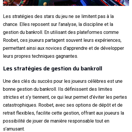
Les stratégies des stars du jeu ne se limitent pas à la
chance. Elles reposent sur l’analyse, la discipline et la
gestion du bankroll. En utilisant des plateformes comme
Roobet, ces joueurs partagent souvent leurs expériences,
permettant ainsi aux novices d’apprendre et de développer
leurs propres techniques gagnantes.
Les stratégies de gestion du bankroll
Une des clés du succès pour les joueurs célèbres est une
bonne gestion du bankroll. Ils définissent des limites
strictes et s’y tiennent, ce qui leur permet d’éviter les pertes
catastrophiques. Roobet, avec ses options de dépôt et de
retrait flexibles, facilite cette gestion, offrant aux joueurs la
possibilité de jouer de manière responsable tout en
s’amusant.